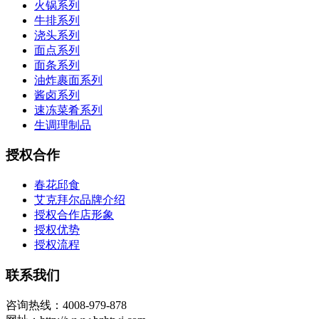
火锅系列
牛排系列
浇头系列
面点系列
面条系列
油炸裹面系列
酱卤系列
速冻菜肴系列
生调理制品
授权合作
春花邱食
艾克拜尔品牌介绍
授权合作店形象
授权优势
授权流程
联系我们
咨询热线：4008-979-878