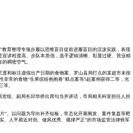
”教育整理专项步履以思惟盲目促前进履盲目的活泼实践，表现
是宣讲程度高、步队本质强，选手逻辑清晰、彰显过硬、营业精
任的稠密空气。
度和标注虚假出产日期的食物案、罗山县局打点的某超市未按
非常的食物“生果缤纷抱抱卷”糕点案等5起案例获得二等，光
三等。
局党组、副局长邱华侨出席勾当并讲话，市局相关科室担任人担
片”。以问题为导向补齐短板，常态化开展阐发、案件复盘等靶
忠实、人平易近对劲、做风优秀、规律严正”的市场监管法律铁军