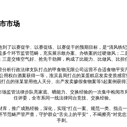
阳市市场
了以赛促学、以赛促练、以赛促干的预期目标，是“清风铁纪
涵盖多个环节监管范畴，充实展示敢办案、办铁案的过硬做风；二
；三是交锋空气好、抢先干劲脚，构成了比能力、比做风、比担
分析行政法律支队打点的甲食物无限公司运营不合适食物平安尺
公用权白酒案获得一等，淮滨县局打点的某蛋糕店发卖变质感官性
局打点的张某冒用他人天分、出产发卖掺假食物案等5起案例获得
场监管法律步队亮家底、晒能力、交换经验的一次集中检阅市
任评委，全市系同一线法律同台竞技、交换经验。
，推广成熟经验，深化，实现“打点一案、规范一类、指点一
环节范畴严管严查，守护群众“舌尖上的平安”，不竭擦亮“对党
手刺。