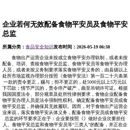
企业若何无效配备食物平安员及食物平安
总监
所属分类：
食品安全知识
发布时间：
2026-05-19 06:38
食物出产运营企业未按成立食物平安办理轨制，或者未按
配备、培训、查核食物平安总监、食物平安员等食物平安办理
人员，或者未按义务制要求落实食物平安义务的，由县级以上
处所市场监视办理部分按照《食物平安法》第一百二十六条第
一款的责令更正，赐与；拒不更正的，处5000元以上5万元以
下罚款；情节严沉的，责令停产破产，曲至吊销许可证。根据
我国国度法令、部分规章及处所性律例要求，食物企业配备食
物平安办理人员是法令强制性权利。确定配备食物平安员或食
物平安总监，并确保其无效履职。因而，对于食物出产运营企
业来说，落实食物平安从体义务，配备食物平安员或食物平安
总监的环节要求正在于：企业要按照《》做好企业次要担任
人、食物平安总监和食物平安员等“三类人”的配备，并正在企