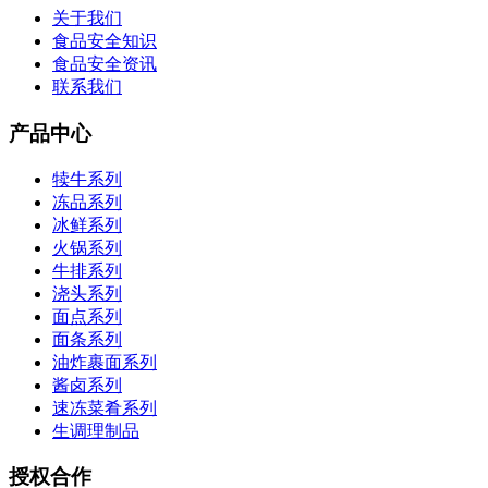
关于我们
食品安全知识
食品安全资讯
联系我们
产品中心
犊牛系列
冻品系列
冰鲜系列
火锅系列
牛排系列
浇头系列
面点系列
面条系列
油炸裹面系列
酱卤系列
速冻菜肴系列
生调理制品
授权合作