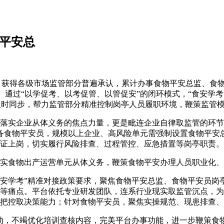
物平安总
，获得各级市场监管部分普遍承认，累计办事食物平安总监、食
通过“以学促考、以考促管、以管促安”的闭环模式，“食安学
时同步，帮力监管部分精准控制岗亭人员履职环境，鞭策监管模式
实企业从体义务的焦点力量，更是毗连企业自律取监管的环节
备食物平安员，规模以上企业、高风险单元需强制设置食物平安
证上岗，切实履行风险排查、过程管控、应急措置等岗亭职责。
食物出产运营单元从体义务，鞭策食物平安办理人员职业化、
学考”精准对接政策要求，聚焦食物平安总监、食物平安员岗
等痛点。平台依托专业研发团队，连系行业现实取监管沉点，为
把控取决策能力；针对食物平安员，聚焦实操规范、现患排查、
，不竭优化培训查核内容，完美平台办事功能，进一步鞭策食