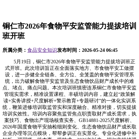
铜仁市2026年食物平安监管能力提拔培训
班开班
所属分类：
食品安全知识
发布时间：
2026-05-24 06:45
5月19日，铜仁市2026年食物平安监管能力提拔培训班正
式开班。此次培训旨正在全面落实地方、市食物平安工做摆
设，进一步健全全链条、全方位、全笼盖的食物平安管理系
统，出力破解食物平安监管及生态食物饮品财产成长中的难
点、堵点、痛点问题。本次培训班慎密连系铜仁市食物平安监
管现实需求，精准设置课程、丰硕培训内容，建立起“政策解
读+实务讲授+尺度解析+警示教育+专题研讨”的一体化实训系
统，鞭策进修培训取监管实和深度融合、精准对接，切实提拔
培训实效性。培训内容聚焦监管焦点职责取财产成长需求，执
案技巧、食物出产现场核查实务、GB14881-2025尺度解析、
2026年国度食物平安抽检细则变化、生态食物饮品财产成长取
企业办理等沉点模块，帮帮参训正在实景化、专业化进修中补