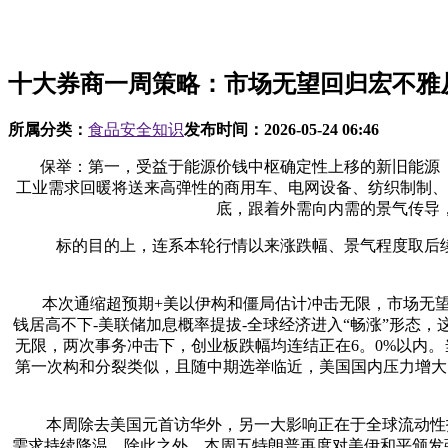
十大券商一周策略：市场无望回归宏不雅
所属分类：
食品安全知识
发布时间：
2026-05-24 06:46
保举：第一，受益于能源价钱中枢确定性上移的新旧能源（
工业需求回暖将送来高弹性的商用车、电网设备、纺织制制、
底，跟着外需向内需的景气传导
标的目的上，连系本轮行情以来涨跌幅、景气程度取后续催
本次通缩超预期+美以伊构和僵局估计冲击无限，市场无望敏
钱居高不下-美联储加息概率提拔-全球经济进入“畅涨”形态，这
无限，两次事务冲击下，创业板跌幅均连结正在6。0%以内。
第一次构和分裂类似，且随中期选举临近，美国国内压力增大
本周除去美国元首访华外，另一大影响正在于全球流动性扰动
需求持续降温。除此之外，本周五特朗普再度对美伊和平颁发