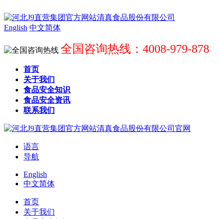
English
中文简体
全国咨询热线：4008-979-878
首页
关于我们
食品安全知识
食品安全资讯
联系我们
语言
导航
English
中文简体
首页
关于我们