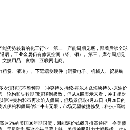
能劣势较着的化工行业；第二，产能周期见底，跟着后续全球
退后，工业金属仍有修复空间（铝、铜）。第三，库存周期见
、文娱用品、食物、互联网电商。
力租赁、液冷）、下逛端侧硬件（消费电子、机械人、贸易航
次演绎悲不雅预期：冲突持久持续-霍尔木兹海峡持久-原油价
28日第一轮构和失败期间演绎到极致，但从A股表示来看，冲击相对
冲突构和虽再次陷入僵局，但场景仍取4月22日-4月28日的
美以伊构和僵局估计冲击无限，市场无望敏捷修复，科技+高端
达5%的美国30年期国债，因能源价钱飙升推高通缩，令美债
值。无风险利率这个锚显著上移，美债的吸引力大幅提拔。对A