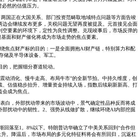
对必然的估值压力。
。两国正在大国关系、部门投资范畴取地域特点问题等方面告竣
两边会继续发布更多，关税问题无望再度被提及。元首接见会面
利空要素的环境下，定性为良性调整。兑现竣事后，市场反弹的
根基面和财产催化将成为市场走势的焦点要素。
绕焦点财产标的目的：一是全面拥抱AI财产链，特别算力和配
存储及半导体设备、军工。
目的，把握细分赛道轮动。
震动消化、慢牛走高、布局牛市”的全新节拍。中持久维度，创
续、估值稳步抬升、增量资金持续入场，指数后续刷新新高、打
益会成为焦点。
验表白，外部扰动带来的市场波动中，景气确定性品种反而将成
部扰动中的韧性。2、强势从线做扩散，继续环绕AI内部挖掘
回落至1。8%以下。特朗普访华确立了中美关系回到“合作但
上升。降温后，市场布局的多元化特征料将会有所回归，沉返杠