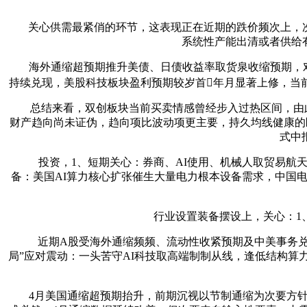
关心供需最紧俏的环节，这表现正在近期的跌价频次上，次要
系统性产能出清或者供给
海外通缩超预期推升美债、日债收益率取货泉收缩预期，对全
持续兑现，美股科技板块盈利预期较岁首年月显著上修，当
总结来看，双创板块当前买卖情感曾经步入过热区间，由此激
财产趋向尚未证伪，趋向项比波动项更主要，持久均线健康的区
式中
投资，1、短期关心：券商、AI使用、机械人取贸易航天
备：美国AI算力核心扩张催生大量电力根本设备需求，中国
行业设置装备摆设上，关心：1、
近期A股受海外通缩频频、流动性收紧预期及中美事务兑现
局”应对震动：一头苦守AI科技取高端制制从线，逢低结构
4月美国通缩超预期抬升，前期沉视以节制通缩为次要方针的