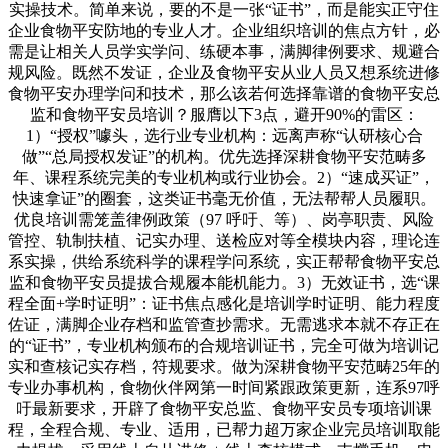
实操技术。简单来说，要的不是一张“证书”，而是能实正守住
企业食物平安防地的专业人才。企业组织培训的焦点方针，必
需是让相关人员学实学问、练硬本事，满脚律例要求、规避合
规风险。既然不发证，企业及食物平安从业人员又想系统进修
食物平安办理学问和技术，那么该若何选择靠谱的食物平安总
监和食物平安员培训？服膺以下3点，避开90%的雷区：
1）“授权”噱头，选行业专业机构：远离声称“认研核心合
做”“总局授权发证”的机构。优先选择深耕食物平安范畴多
年、课程系统完美的专业机构或行业协会。2）“速成买证”，
快速拿证”的圈套，这类证书毫无价值，无法帮帮人员履职。
优良培训需笼盖律例政策（97 呼吁、等）、岗亭职责、风险
管控、轨制扶植、记实办理、送检应对等全模块内容，理论连
系实操，供给系统科学的课程学问系统，实正帮帮食物平安总
监和食物平安员提拔合规履本能机能力。3）无效证书，选“课
程全面+学时证明”：证书焦点感化是培训学时证明、能力程度
佐证，满脚企业存档和监管查抄需求。无需逃求本就不存正在
的“证书”，专业机构颁布的合规培训证书，完全可做为培训记
实和查核记实存档，符规要求。做为深耕食物平安范畴25年的
专业办事机构，食物伙伴网第一时间紧跟政策更新，连系97呼
吁最新要求，开辟了食物平安总监、食物平安员专项培训课
程，全程合规、专业、适用，已帮力超万家企业完员培训取能