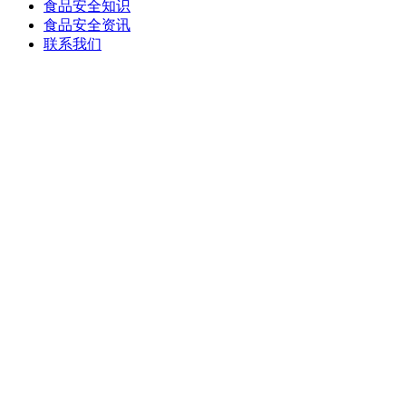
食品安全知识
食品安全资讯
联系我们