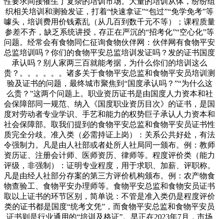
性要求间接催生了复杂的培训市场。大量的培训从体，纷纷组
织相关培训和测验发证，打着“快速拿证”“包过”“免学免考”等
噱头，培训费用价钱紊乱（从几百到数千元不等）；课程质量
参差不齐，缺乏系统讲授，存正在严沉的“招考化”“空心化”等
问题。经常会有食物同仁征询食物伙伴网：伙伴网有食物平安
总监培训吗？你们的食物平安总监培训发证吗？发的证书国度
承认吗？别人家两三百就能考据，为什么你们的培训这么
贵？。。。。。。诸多关于食物平安总监和食物平安员培训测
验及证书的问题，最终城市聚焦到“国度承认吗？”“为什么这
么贵？”这两个问题上。职业资历证书是由国度人力资本和社
会保障部同一规范、纳入《国度职业资历目次》的证书，是国
度对劳动者专业学识、手艺和能力的权势巨子承认人力资本和
社会保障部。取我们提到的食物平安总监和食物平安员证书性
质完全分歧。准入类（必需持证上岗）：关系公共好处，有法
令强制力。凡是由人社部或者处所人社局同一颁布。例：教师
资历证、注册会计师、医师资历、律师等。程度评价类（能力
评级，非强制）：证明专业程度，用于求职、加薪、评职称。
凡是由经人社部分存案的第三方评价机构颁布。例：农产物食
物查验工、食物平安办理师等。食物平安总监和食物安员证书
取以上证书的环节区别，简单说：不管是准入类仍是程度评价
类的证书都是国度“统考文凭”，而食物平安总监和食物平安员
证书则是行业通用的“培训及格证”。早正在2023年7月，市场