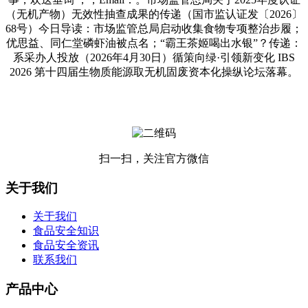
（无机产物）无效性抽查成果的传递（国市监认证发〔2026〕
68号）今日导读：市场监管总局启动收集食物专项整治步履；
优思益、同仁堂磷虾油被点名；“霸王茶姬喝出水银”？传递：
系采办人投放（2026年4月30日）循策向绿·引领新变化 IBS
2026 第十四届生物质能源取无机固废资本化操纵论坛落幕。
扫一扫，关注官方微信
关于我们
关于我们
食品安全知识
食品安全资讯
联系我们
产品中心