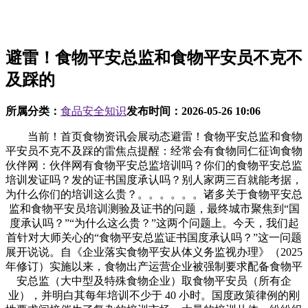
避雷！食物平安总监和食物平安员不克不
及踩的
所属分类：
食品安全知识
发布时间：
2026-05-26 10:06
当前！首页食物资讯会展动态避雷！食物平安总监和食物
平安员不克不及踩的雷焦点提醒：经常会有食物同仁征询食物
伙伴网：伙伴网有食物平安总监培训吗？你们的食物平安总监
培训发证吗？发的证书国度承认吗？别人家两三百就能考据，
为什么你们的培训这么贵？。。。。。。诸多关于食物平安总
监和食物平安员培训测验及证书的问题，最终城市聚焦到“国
度承认吗？”“为什么这么贵？”这两个问题上。今天，我们起
首针对大师关心的“食物平安总监证书国度承认吗？”这一问题
展开说说。自《企业落实食物平安从体义务监视办理》（2025
年修订）实施以来，食物出产运营企业被强制要求配备食物平
安总监（大中型及特殊食物企业）取食物平安员（所有企
业），并明白其每年培训不少于 40 小时。国度政策律例的刚