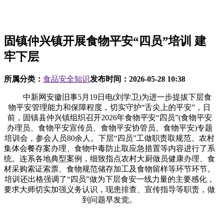
固镇仲兴镇开展食物平安“四员”培训 建
牢下层
所属分类：
食品安全知识
发布时间：
2026-05-28 10:38
中新网安徽旧事5月19日电(刘学卫)为进一步提拔下层食
物平安管理能力和保障程度，切实守护“舌尖上的平安”，日
前，固镇县仲兴镇组织召开2026年食物平安“四员”(食物平安
办理员、食物平安宣传员、食物平安协管员、食物平安)专题
培训会，参会人员80余人。下层“四员”工做职责取规范、农村
集体会餐存案办理、食物中毒防止取应急措置等内容进行了系
统。连系各地典型案例，细致指点农村大厨做员健康办理、食
材采购索证索票、食物规范储存加工及食物留样等环节环节。
培训还出格强调了“四员”做为下层食安一线力量的主要感化，
要求大师切实加强义务认识，现患排查、宣传指导等职责，做
到问题早发觉。