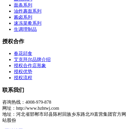
面条系列
油炸裹面系列
酱卤系列
速冻菜肴系列
生调理制品
授权合作
春花邱食
艾克拜尔品牌介绍
授权合作店形象
授权优势
授权流程
联系我们
咨询热线：4008-979-878
网址：http://www.bzhtwj.com
地址：河北省邯郸市邱县陈村回族乡东路北J9直营集团官方网
站股份