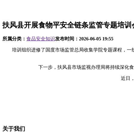
扶风县开展食物平安全链条监管专题培训
所属分类：
食品安全知识
发布时间：
2026-06-05 19:55
培训组织进修了国度市场监管总局收集学院专题课程，一线
下一步，扶风县市场监视办理局将持续深化食物
近日，扶
关于我们