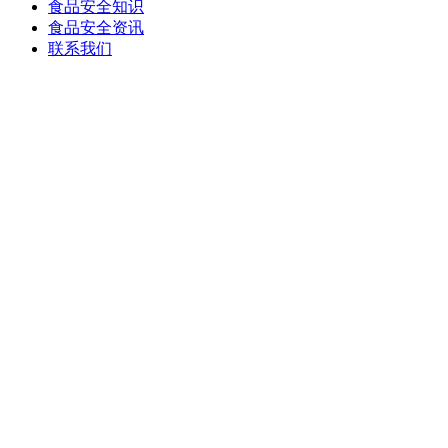
食品安全知识
食品安全资讯
联系我们