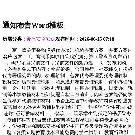
通知布告Word模板
所属分类：
食品安全知识
发布时间：
2026-06-15 07:18
写一篇关于采购投标代办署理机构办事方案，办事方案内
容应包罗： 1。编制采购项目采购实施打算（需求查询拜访）
2。编写项目采购文件，采购文件的规范性。 3。发布采购。
（必需具备以下内容：处置赞扬、合同施行、档案移交）投标
代办署理公司的内部办理轨制，包罗代办署理委托办理轨制、
投标文件编制办理轨制、消息通知布告办理轨制、评审办理轨
制、金办理轨制、档案办理轨制、内控办理轨制、日常办理轨
制等小学教辅材料征订问题自检自查演讲，内容包罗能否向学
生保举并代购教辅材料，能否正在省中小学教辅材料评断通知
布告目次以外保举教辅材料 能否征订“一科多辅” 学生能否“被
志愿”征订教辅材料，、指导、、暗示学生到指定的书店采办
教辅材料等 能否要肄业校向学生保举征订各类专题教育读
本，学校能否强制或变相强制学生征订各类专题教育读本的问
题（各类专题教育读本只能免费向学生供给） 教育行政部