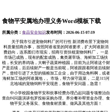
食物平安属地办理义务Word模板下载
所属分类：
食品安全知识
发布时间：
2026-06-15 07:19
关于我市引进宠物饲料厂的可行性 新消费布景下宠物饲
料质量招商办事， 按照阿谁省里的阿谁要求，扩大阿谁新消
费趋向，连系图们市现实，招商引资扶植宠物饲料厂， 一是
市场已成熟，现有的配套成熟，禽类屠宰场、海鲜加工场扶
植，长安的养鸡场，大喇子蔬菜种植园，目前为止阿谁这个财
产是后续，后后续财产一般是当前呢，阿谁跟跟着阿谁后续财
产，曾经引进了大型的猫粮加工企业，由于用边角料啊，或者
海鲜加工场的阿谁属地，。市场，帮力保守蔬菜， 二是315河
北地域的宠物饲料平安现患，食物平安问题，急需！
中小学校园食物平安和炊事经费办理凸起问题专项整治自
查自纠问题演讲包罗投标采购办理、养分餐补帮资金办理、食
物平安义务落实、食物食材质量、做风及其他方面！