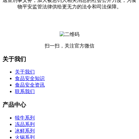
逃查刑事义务，加大被惩罚人相关消息的社会公开力度，为食
物平安监管法律供给更无力的法令和司法保障。
扫一扫，关注官方微信
关于我们
关于我们
食品安全知识
食品安全资讯
联系我们
产品中心
犊牛系列
冻品系列
冰鲜系列
火锅系列