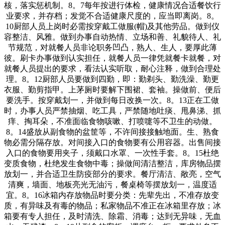
核，落实惩机制。8。7每年按进行体检，健康情况合适餐饮行
业要求，并存档；发觉不合适健康尺度的，应当即离岗。8。
10厨部人员上岗时必需按穿戴工做服(帽)及其他劳品。做到仪
容整洁、风雅。做到办事自动热情、立场和善、礼貌待人、礼
节规范，对就餐人员非论职务凹凸，熟人、生人，要厚此薄
彼。刷卡办事做到认实担任，就餐人员一律凭就餐卡就餐，对
就餐人员提出的要求，看法认实听取，耐心注释，做到合理处
理。8。12厨部人员要做到四勤，即：勤剃头、勤洗澡、勤更
衣服、勤剪指甲。上茅厕时要解下围裙、套袖。操做前、便后
要洗手。按穿戴划一，并做到每日改换一次。8。13正在工做
时，办事人员严禁抽烟、吃工具，严禁随地吐痰、甩鼻涕、抓
痒、掏耳朵，不准面临食物咳嗽、打喷嚏等不卫生的动做。
8。14盛放从副食物的盆筐等，不许间接接触地面。生、熟食
物必需分隔存放。对间接入口的食物要有公用容器。出售间接
入口的食物要用夹子，须戴口水罩、一次性手套。8。15杜绝
变质食物，杜绝发生食物中毒；操做间清洁整洁，库房物品摆
放划一，并合适卫生防疫部分的要求。餐厅清洁、敞亮，空气
清爽，墙面、地板亮光无油污，餐桌椅等摆放划一，温度适
宜。8。16冰箱内存放物品时要分类：先辈先出，不准存放变
质，有异味及有毒的物品；私家物品不准正在冰箱里存放；冰
箱要有专人担任，及时清洗、除霜、消毒；达到无异味，无血