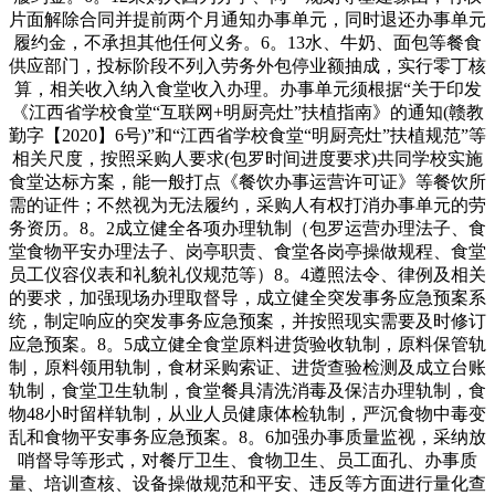
片面解除合同并提前两个月通知办事单元，同时退还办事单元
履约金，不承担其他任何义务。6。13水、牛奶、面包等餐食
供应部门，投标阶段不列入劳务外包停业额抽成，实行零丁核
算，相关收入纳入食堂收入办理。办事单元须根据“关于印发
《江西省学校食堂“互联网+明厨亮灶”扶植指南》的通知(赣教
勤字【2020】6号)”和“江西省学校食堂“明厨亮灶”扶植规范”等
相关尺度，按照采购人要求(包罗时间进度要求)共同学校实施
食堂达标方案，能一般打点《餐饮办事运营许可证》等餐饮所
需的证件；不然视为无法履约，采购人有权打消办事单元的劳
务资历。8。2成立健全各项办理轨制（包罗运营办理法子、食
堂食物平安办理法子、岗亭职责、食堂各岗亭操做规程、食堂
员工仪容仪表和礼貌礼仪规范等）8。4遵照法令、律例及相关
的要求，加强现场办理取督导，成立健全突发事务应急预案系
统，制定响应的突发事务应急预案，并按照现实需要及时修订
应急预案。8。5成立健全食堂原料进货验收轨制，原料保管轨
制，原料领用轨制，食材采购索证、进货查验检测及成立台账
轨制，食堂卫生轨制，食堂餐具清洗消毒及保洁办理轨制，食
物48小时留样轨制，从业人员健康体检轨制，严沉食物中毒变
乱和食物平安事务应急预案。8。6加强办事质量监视，采纳放
哨督导等形式，对餐厅卫生、食物卫生、员工面孔、办事质
量、培训查核、设备操做规范和平安、违反等方面进行量化查