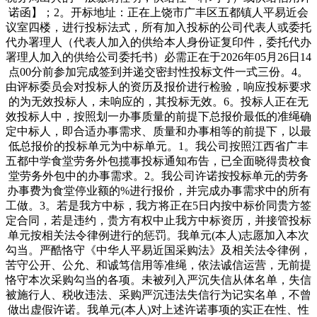
诺函】；2。开标地址：正在上饶市广丰区五都镇人平易近会
议室四楼，进行投标法式，所有加入投标的公司代表人或委托
代办署理人（代表人加入的供给本人身份证复印件，委托代办
署理人加入的供给公司委托书）必需正在于2026年05月26日14
点00分前参加完成签到并递交密封性投标文件一式三份。4。
由评标委员会对投标人的资历及报价进行检验，响应投标要求
的为无效投标人，未响应的，其投标无效。6。投标人正在无
效投标人中，按照划一办事质量的前提下总报价最低的准绳确
定中标人，即合适办事需求、质量和办事相等的前提下，以最
低总报价的投标单元为中标单元。1。我公司按照江西省广丰
五都中学食堂劳务外包揽事投标通知布告，已全面晓得贵校食
堂劳务外包中的办事需求。2。我公司许诺按投标单元的劳务
办事费为食堂停业额的%进行报价，并完成办事需求中的所有
工做。3。若是我方中标，我方将正在5日内按中标价同贵方签
定合同，若是违约，贵方有权中止我方中标资历，并接管投标
单元按相关法令律例进行的惩罚。我单元(本人)志愿加入本次
勾当。严酷恪守《中华人平易近国采购法》及相关法令律例，
苦守公开、公允、和诚笃信用等准绳，依法诚信运营，无前提
恪守本次采购勾当的各项。未被列入严沉失信从体名单，失信
被施行人、税收违法、采购严沉违法失信行为记实名单，不曾
做出虚假许诺。我单元(本人)对上述许诺事项的实正在性、性