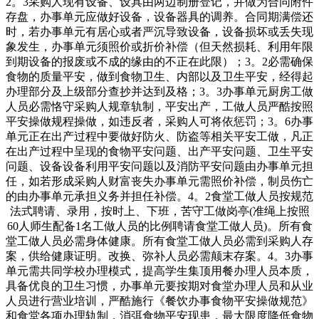
2。3采购人现有设备、设具由两边制册登记，并做为合同附件
存盘，办事单元应做好设备，设备器具的调养。合同期满偿还
时，若办事单元有居心或者严沉导致设备，设备损坏或丢失现
象发生，办事单元须照价或折价补偿（但天然损耗、利用年限
到期设备的报废或不成的缘由的不正在此限）；3。2必需确保
食物的质量平安，做到食物卫生、内部以及卫生平安，经得起
办理部分及上级部分查抄并达到及格；3。3办事单元厨房工做
人员必需恪守采购人规章轨制，平安出产，工做人员严酷按照
平安操做规程操做，如违反者，采购人可将依惩罚；3。6办事
单元正在出产过程中要做好防火、防盗等相关平安工做，凡正
在出产过程中呈现的食物平安问题、出产平安问题、卫生平安
问题、设备设备利用平安问题以及消防平安问题由办事单元担
任，如若形成采购人财富丧失办事单元需照价补偿，制员伤亡
的由办事单元承担义务并担任补偿。4。2食堂工做人员按规范
法式聘请、录用，按时上、下班，苦守工做岗亭(准绳上按照
60人师生配备1名工做人员的比例聘请食堂工做人员)。所有食
堂工做人员必需身体健康。所有食堂工做人员必需到采购人存
案，供给健康证明。改换、弥补人员必需颠末存案。4。3办事
单元需共同学校办理模式，提高学生集顶用餐办理人员本质，
具备优良的卫生习惯，办事单元要按期对食堂办理人员和从业
人员进行营业培训，严酷施行《餐饮办事食物平安操做规范》
和食堂各项办理轨制，消弭食物平安现患，最大限度降低食物