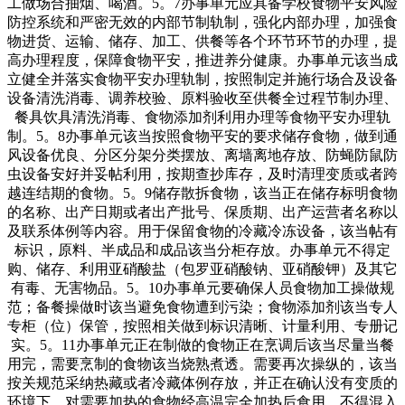
工做场合抽烟、喝酒。5。7办事单元应具备学校食物平安风险
防控系统和严密无效的内部节制轨制，强化内部办理，加强食
物进货、运输、储存、加工、供餐等各个环节环节的办理，提
高办理程度，保障食物平安，推进养分健康。办事单元该当成
立健全并落实食物平安办理轨制，按照制定并施行场合及设备
设备清洗消毒、调养校验、原料验收至供餐全过程节制办理、
餐具饮具清洗消毒、食物添加剂利用办理等食物平安办理轨
制。5。8办事单元该当按照食物平安的要求储存食物，做到通
风设备优良、分区分架分类摆放、离墙离地存放、防蝇防鼠防
虫设备安好并妥帖利用，按期查抄库存，及时清理变质或者跨
越连结期的食物。5。9储存散拆食物，该当正在储存标明食物
的名称、出产日期或者出产批号、保质期、出产运营者名称以
及联系体例等内容。用于保留食物的冷藏冷冻设备，该当帖有
标识，原料、半成品和成品该当分柜存放。办事单元不得定
购、储存、利用亚硝酸盐（包罗亚硝酸钠、亚硝酸钾）及其它
有毒、无害物品。5。10办事单元要确保人员食物加工操做规
范；备餐操做时该当避免食物遭到污染；食物添加剂该当专人
专柜（位）保管，按照相关做到标识清晰、计量利用、专册记
实。5。11办事单元正在制做的食物正在烹调后该当尽量当餐
用完，需要烹制的食物该当烧熟煮透。需要再次操纵的，该当
按关规范采纳热藏或者冷藏体例存放，并正在确认没有变质的
环境下，对需要加热的食物经高温完全加热后食用，不得混入