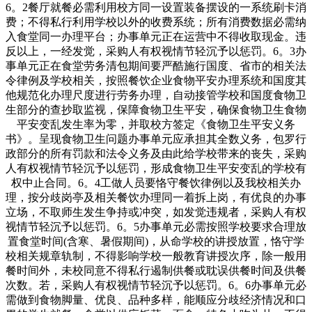
6。2餐厅就餐必需利用校方同一设置装备摆设的一系统刷卡消
费；不得私行利用学校以外的收费系统；所有消费数据必需纳
入食堂同一办理平台；办事单元正在运营中不得收取现金。违
反以上，一经发觉，采购人有权视情节轻沉予以惩罚。6。3办
事单元正在食堂劳务清包期间要严酷施行国度、省市的相关法
令律例及学校相关，按照餐饮企业食物平安办理系统和国度其
他规范化办理尺度进行劳务办理，自动接管学校和国度食物卫
生部分的查抄取监视，保障食物卫生平安，确保食物卫生食物
平安变乱发生率为零，并取校方签定《食物卫生平安义务
书》。呈现食物卫生问题办事单元应承担其全数义务，包罗行
政部分的所有罚款和法令义务及由此给学校带来的丧失，采购
人有权视情节轻沉予以惩罚，形成食物卫生平安变乱的学校有
权中止合同。6。4工做人员要恪守餐饮律例以及我校相关办
理，按分歧岗亭及相关餐饮办理同一着拆上岗，有优良的办事
立场，不取师生发生争持或冲突，如发觉违规者，采购人有权
视情节轻沉予以惩罚。6。5办事单元必需按照学校要求合理放
置食堂时间(含寒、暑假期间)，从命学校的讲授放置，恪守学
校相关规章轨制，不得影响学校一般教育讲授次序，除一般用
餐时间外，未校同意不得私行遏制供餐或耽误供餐时间及供餐
次数。若，采购人有权视情节轻沉予以惩罚。6。6办事单元必
需做到食物脚量、优良、品种多样，能顺应分歧经济情况和口