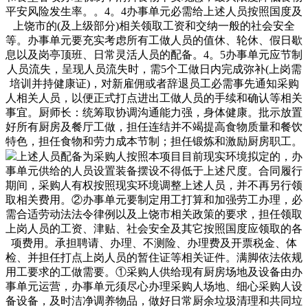
平安风险发生率。。4。4办事单元必需给上述人员按照国度及
上饶市的(及上级部分)相关领取工资和交纳一般的社会安全
等。办事单元要充实考虑所有工做人员的值休、轮休、假日歇
息以及岗亭顶班、日常灵活人员的配备。4。5办事单元应节制
人员流失，呈现人员流失时，需5个工做日内完成弥补(上岗需
培训并持健康证)，对新雇佣或者辞退员工必需事先通知采购
人相关人员，以便正式打点进出工做人员的手续和确认等相关
事宜。厨师长：统筹取协调沟通能力强，身体健康。批示放置
好所有厨房及餐厅工做，担任连结并不竭提高食物质量和餐饮
特色，担任食物和劳力成本节制；担任锻炼和激励厨房职工。
上述人员配备为采购人按照本项目目前现实环境拟定的，办
事单元供给的人员设置装备摆设不得低于上述尺度。合同履行
期间，采购人有权按照现实环境调整上述人员，并不再另行领
取相关费用。②办事单元要制定用工打算和加强劳工办理，必
需合适劳动法法令律例以及上饶市相关政策的要求，担任领取
上岗人员的工资、津贴、社会安全及其它按照国度应领取的各
项费用。承担聘请、办理、不测险、办理费及开票税金、体
检、并担任打点上岗人员的暂住证等相关证件。满脚依法依规
用工要求的工做需要。①采购人供给现有厨房场地及设备由办
事单元运营，办事单元须尽心办理采购人场地、细心采购人设
备设备，及时洁净调养物品，做好日常厨余垃圾清理和共同垃