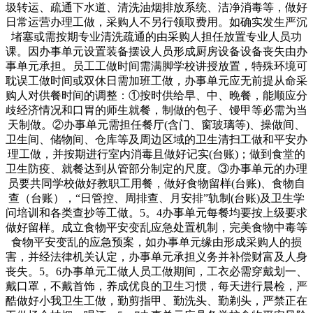
圾转运、疏通下水道、清洗油烟排放系统、洁净消毒等，做好
日常运营办理工做，采购人不另行领取费用。如确实发生严沉
堵塞或需按期专业清洗疏通的由采购人担任放置专业人员功
课。因办事单元设置装备摆设人员形成厨房设备设备丧失由办
事单元承担。员工工做时间需满脚学校讲授放置，特殊环境可
耽误工做时间或双休日需加班工做，办事单元应无前提从命采
购人对供餐时间的调整：①按时供给早、中、晚餐，能顺应分
歧经济情况和口胃的师生就餐，制做的包子、馒甲等必需为当
天制做。②办事单元需担任餐厅(含门、窗玻璃等)、操做间、
卫生间、储物间、仓库等及周边区域的卫生清扫工做和平安办
理工做，并按期进行室内消毒且做好记实(台账)；做到食堂的
卫生防疫、就餐达到从管部分制定的尺度。③办事单元的办理
员要共同学校做好教职工用餐，做好食物留样(台账)、食物自
查（台账），“日管控、周排查、月安排”轨制(台账)及卫生学
问培训和各类查抄等工做。5。4办事单元每餐均要按上级要求
做好留样。成立食物平安变乱应急处置机制，完美食物中毒等
食物平安变乱的应急预案，如办事单元缘由形成采购人的损
害，并经法律机关认定，办事单元承担义务并补偿财富及人身
丧失。5。6办事单元工做人员工做期间，工衣必需穿戴划一、
戴口罩，不戴首饰，养成优良的卫生习惯，每天进行晨检，严
酷做好小我卫生工做，勤剪指甲、勤洗头、勤剃头，严禁正在