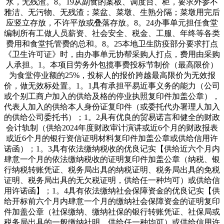
水，无残渣。8。19从副食的案板、调度台、柜，要求外参不
雅洁、无污物、无残渣；菜盆、菜墩、生熟分隔；菜墩用完后
应竖立存放，不许平放或叠落存放。8。24办事单元担任食堂
编制所有工做人员薪资、社会安全、税金、工服、年终等各类
费用和食堂托管费的总和。8。25本地卫生防疫部分要求打点
《卫生许可证》时，由办事单元协帮采购人打点，费用由采购
人承担。1。本项目劳务外包揽事费投标节制价（最高限价）
为食堂停业额的25%，投标人的报价跨越最高限价为无效报
价，做无效标处置。1。1具有承担平易近事义务的能力（公司
或个别工商户加入的供给及格的停业执照复印件加盖公章），
代表人加入的供给本人身份证复印件（或委托代办署理人加入
的供给公司委托书）；1。2具有优良的贸易诺言和健全的财政
会计轨制（供给2024年度财政审计演讲或近6个月的财政报表
或近6个月的银行资信证明材料复印件加盖公章或供给信用许
诺函）；1。3具有依法缴纳税收的优良记实【供给近六个月内
肆意一个月的依法缴纳税收的证明复印件加盖公章（纳税、银
行纳税转账凭证、税务局出具的纳税证明、税务局出具的免税
证明、税务局出具的无欠税证明，供给任一种均可）或供给信
用许诺函】；1。4具有依法缴纳社会保障资金的优良记实【供
给开标前六个月内肆意一个月的缴纳社会保障资金的证明复印
件加盖公章（社保缴纳、缴纳社保的银行转账凭证、社保局或
税务局出具的一般缴纳社明，供给任一种均可）或供给信用许