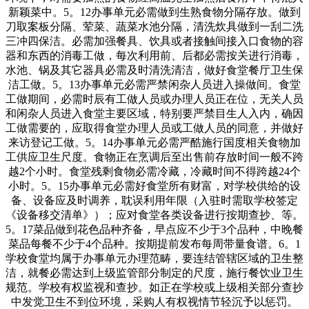
新颖菜中。5。12办事单元必需做到生熟食物分隔存放。做到
刀取案板分隔、荤菜、蔬菜水池分隔，清洗炊具做到一刮二洗
三冲四保洁。必需加强餐具、饮具或者接触间接入口食物的容
器和东西的消毒工做，每次利用前、后都必需按关进行消毒，
水池、锅及其它器具必需及时清洗清洁，做好食堂餐厅卫生保
洁工做。5。13办事单元必需严禁闲杂人员进入操做间。食堂
工做期间，必需时辰有工做人员或办理人员正在位，无关人员
和闲杂人员进入食堂主要区域，特别要严禁目生人入内，确因
工做需要的，应取得食堂办理人员或工做人员的同意，并做好
来访登记工做。5。14办事单元必需严酷施行国度相关食物加
工供应卫生尺度。食物正在烹调后至出售前存放时间一般不跨
越2个小时。食堂残剩食物必需冷藏，冷藏时间不得跨越24个
小时。5。15办事单元必需好食堂所有财富，对学校供给的设
备、设备应及时调养，耽误利用年限（入驻时需取学校签定
《设备移交清单》）；应对食堂各类设备进行按期查抄、等。
5。17菜品做到花色品种齐备，早点应不少于3个品种，中晚餐
菜品每餐不少于4个品种。按期提前发布每周带量食谱。6。1
学校食堂均属于办事单元办理范畴，要连结管辖区域的卫生整
洁，就餐必需达到上级监管部分制定的尺度，施行餐饮业卫生
规范。学校有权监视和查抄。如正在学校或上级相关部分查抄
中发觉卫生不到位环境，采购人有权视情节轻沉予以惩罚。