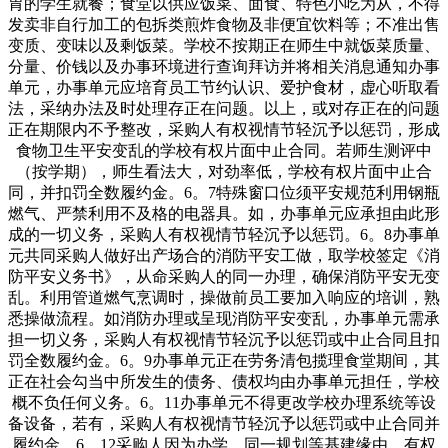
胃的学生就餐；食堂以供应饭菜、面食、特色小吃为从，不得
发卖非自行加工的包拆类煎炸食物及非便宜饮料等；不准出售
变质、变味以及剩饭菜。学校不按期正在师生中就饭菜质量、
分量、价钱以及办事环境进行查询拜访并将相关消息通知办事
单元，办事单元应培育员工节约认识、爱护食材，虚心听取看
法，采纳办法及时处理存正在问题。以上，或对存正在的问题
正在期限内不予整改，采购人有权视情节轻沉予以惩罚，形成
食物卫生平安变乱的学校有权片面中止合同。若师生测评中
（按学期），师生看法大，对劲率低，学校有权片面中止合
同，并扣罚全数履约金。6。7特殊窗口位须平安规范利用钢瓶
燃气、严禁利用不及格的电器具。如，办事单元应承担由此形
成的一切义务，采购人有权视情节轻沉予以惩罚。6。8办事单
元共同采购人做好出产场合的消防平安工做，取学校签定《消
防平安义务书》，从命采购人的同一办理，确保消防平安无变
乱。利用管道燃气烹调时，操做前员工要加入响应的培训，熟
悉操做流程。如消防办理或呈现消防平安变乱，办事单元需承
担一切义务，采购人有权视情节轻沉予以惩罚或中止合同且扣
罚全数履约金。6。9办事单元正在劳务清包揽理食堂期间，其
正在社会勾当中所发生的债务、债权均由办事单元担任，学校
概不负任何义务。6。11办事单元不得更改学校办理系统等设
备设备，若有，采购人有权视情节轻沉予以惩罚或中止合同并
履约金。6。12采购人因为办学、同一规划等基建缘由，有权