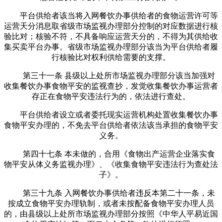
平台供给者该当将入网餐饮办事供给者的食物运营许可等
运营天分消息取省级市场监视办理部分控制的对应数据进行核
验比对；核验不符，不具备响应运营天分的，不得为其供给收
集买卖平台办事。省级市场监视办理部分该当为平台供给者履
行核验比对权利供给需要的支撑。
第三十一条 县级以上处所市场监视办理部分该当加强对
收集餐饮办事食物平安的监视查抄，发觉收集餐饮办事运营者
存正在食物平安违法行为的，依法进行查处。
平台供给者设立或者委托现实运营机构处置收集餐饮办事
食物平安办理的，不免去平台供给者依法该当承担的食物平安
义务。
第四十七条 本未做的，合用《食物出产运营企业落实食
物平安从体义务监视办理》、《收集食物平安违法行为查处法
子》。
第三十九条 入网餐饮办事供给者违反本第二十一条，未
按成立食物平安办理轨制，或者未按配备食物平安办理人员
的，由县级以上处所市场监视办理部分按照《中华人平易近国