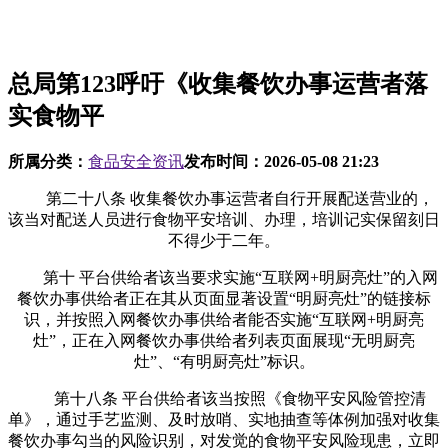
总局第123呼吁《收集餐饮办事运营者落
实食物平
所属分类：
食品安全资讯
发布时间：
2026-05-08 21:23
第二十八条 收集餐饮办事运营者自行开展配送营业的，
该当对配送人员进行食物平安培训、办理，培训记实保留刻日
不得少于二年。
第十 平台供给者该当要求实施“互联网+明厨亮灶”的入网
餐饮办事供给者正在其从页面显著设置“明厨亮灶”的链接标
识，并按照入网餐饮办事供给者能否实施“互联网+明厨亮
灶”，正在入网餐饮办事供给者列表页面展现“无明厨亮
灶”、“有明厨亮灶”标识。
第十八条 平台供给者该当按照《食物平安风险管控清
单》，通过手艺监测、及时放哨、实地抽查等体例加强对收集
餐饮办事勾当的风险识别，对发觉的食物平安风险现患，立即