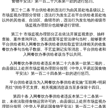
食物平安法》第一百二十六条第一款的进行惩罚。
第三十二条 平台供给者的违法行为由其居处地县级以上
市场监视办理部分管辖；违法行为发生正在平台供给者居处地
以外的其他省、自治区、曲辖市的，违法行为发生地的省级市
场监视办理部分也能够进行管辖。
第三十 市场监视办理部分正在依法开展监视查抄、抽样
查验、案件查询拜访、变乱措置等监管法律勾当时，能够要求
平台供给者和入网餐饮办事供给者供给取监管法律相关的收集
餐饮办事勾当电子数据、手艺监测记实等消息，平台供给者和
入网餐饮办事供给者该当予以共同。
入网餐饮办事供给者违反本第二十六条第一款第二项的，
由县级以上处所市场监视办理部分按照《中华人平易近国食物
平安法》第一百二十四条第一款的进行惩罚。
平台供给者该当为入网餐饮办事供给者实施“互联网+明厨
亮灶”供给手艺支撑。相关视频消息该当至多保留十四日。
第四十条 入网餐饮办事供给者违反本第二十二条第一
款，未依法取得食物运营许可的，由县级以上处所市场监视办
理部分按照《中华人平易近国食物平安法》第一百二十二条第