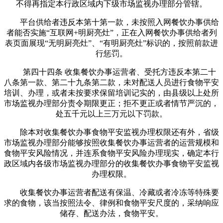
不得再指定本行政区域内下级市场监视办理部分管辖。
平台供给者违反本第十第一款，未按照入网餐饮办事供给
者能否实施“互联网+明厨亮灶”，正在入网餐饮办事供给者列
表页面展现“无明厨亮灶”、“有明厨亮灶”标识的，按照前款进
行惩罚。
第四十四条 收集餐饮办事运营者、受托方违反本第二十
八条第一款、第二十九条第二款，未对配送人员进行食物平安
培训、办理，或者未按要求保留培训记实的，由县级以上处所
市场监视办理部分责令期限更正；拒不更正或者情节严沉的，
处五千元以上三万元以下罚款。
除本对收集餐饮办事食物平安监视办理权限还有外，省级
市场监视办理部分能够按照收集餐饮办事运营者的运营规模和
食物平安风险情况，并连系食物平安风险办理现实，确定本行
政区域内各级市场监视办理部分的收集餐饮办事食物平安监视
办理权限。
收集餐饮办事运营者配送有保温、冷藏或者冷冻等特殊要
求的食物，该当按照法令、律例和食物平安尺度的，采纳响应
储存、配送办法，食物平安。