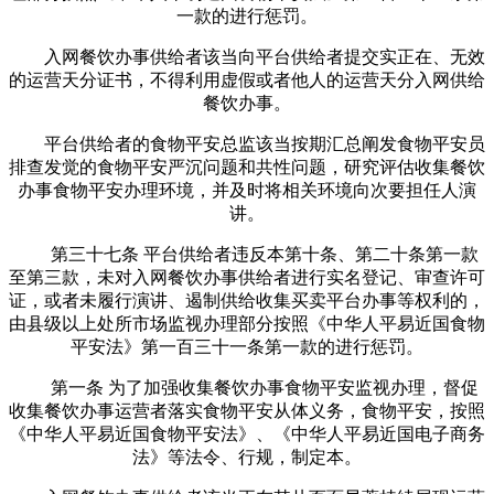
一款的进行惩罚。
入网餐饮办事供给者该当向平台供给者提交实正在、无效
的运营天分证书，不得利用虚假或者他人的运营天分入网供给
餐饮办事。
平台供给者的食物平安总监该当按期汇总阐发食物平安员
排查发觉的食物平安严沉问题和共性问题，研究评估收集餐饮
办事食物平安办理环境，并及时将相关环境向次要担任人演
讲。
第三十七条 平台供给者违反本第十条、第二十条第一款
至第三款，未对入网餐饮办事供给者进行实名登记、审查许可
证，或者未履行演讲、遏制供给收集买卖平台办事等权利的，
由县级以上处所市场监视办理部分按照《中华人平易近国食物
平安法》第一百三十一条第一款的进行惩罚。
第一条 为了加强收集餐饮办事食物平安监视办理，督促
收集餐饮办事运营者落实食物平安从体义务，食物平安，按照
《中华人平易近国食物平安法》、《中华人平易近国电子商务
法》等法令、行规，制定本。