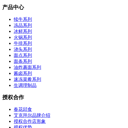
产品中心
犊牛系列
冻品系列
冰鲜系列
火锅系列
牛排系列
浇头系列
面点系列
面条系列
油炸裹面系列
酱卤系列
速冻菜肴系列
生调理制品
授权合作
春花邱食
艾克拜尔品牌介绍
授权合作店形象
授权优势