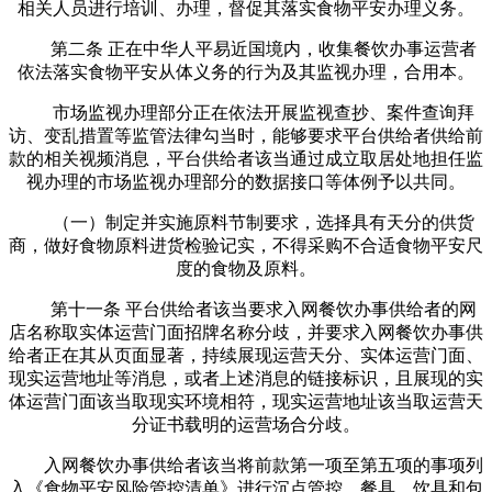
相关人员进行培训、办理，督促其落实食物平安办理义务。
第二条 正在中华人平易近国境内，收集餐饮办事运营者
依法落实食物平安从体义务的行为及其监视办理，合用本。
市场监视办理部分正在依法开展监视查抄、案件查询拜
访、变乱措置等监管法律勾当时，能够要求平台供给者供给前
款的相关视频消息，平台供给者该当通过成立取居处地担任监
视办理的市场监视办理部分的数据接口等体例予以共同。
（一）制定并实施原料节制要求，选择具有天分的供货
商，做好食物原料进货检验记实，不得采购不合适食物平安尺
度的食物及原料。
第十一条 平台供给者该当要求入网餐饮办事供给者的网
店名称取实体运营门面招牌名称分歧，并要求入网餐饮办事供
给者正在其从页面显著，持续展现运营天分、实体运营门面、
现实运营地址等消息，或者上述消息的链接标识，且展现的实
体运营门面该当取现实环境相符，现实运营地址该当取运营天
分证书载明的运营场合分歧。
入网餐饮办事供给者该当将前款第一项至第五项的事项列
入《食物平安风险管控清单》进行沉点管控。餐具、饮具和包