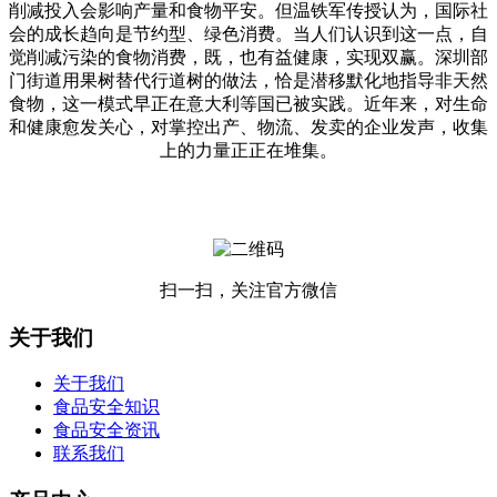
削减投入会影响产量和食物平安。但温铁军传授认为，国际社
会的成长趋向是节约型、绿色消费。当人们认识到这一点，自
觉削减污染的食物消费，既，也有益健康，实现双赢。深圳部
门街道用果树替代行道树的做法，恰是潜移默化地指导非天然
食物，这一模式早正在意大利等国已被实践。近年来，对生命
和健康愈发关心，对掌控出产、物流、发卖的企业发声，收集
上的力量正正在堆集。
扫一扫，关注官方微信
关于我们
关于我们
食品安全知识
食品安全资讯
联系我们