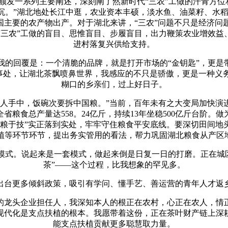
发一系列主要阐述，深刻阐了然新时代“三农”工做的汗青方位
之沉。”湖北地处长江中逛，农业资本丰硕，淡水鱼、油菜籽、水
国主要的农产物出产。对于湖北来讲，“三农”问题不只是经济
三农”工做的盲目、思惟盲目、步履盲目，出力鞭策农业增效益
进村落复兴供给支持。
回覆是：一个清脆的品牌，就是打开市场的“金钥匙”，更是带
处事处，让湖北茶飘喷鼻世界，我感应的不只是骄傲，更是一种
糊口的乡亲们，过上好日子。
手中，饭碗次要拆中国粮。”当前，百年未有之大变局加快演
全省粮食总产量达558。24亿斤，持续13年坐稳500亿斤台阶
藏粮于技”实正落到实处，牢牢守住粮食平安底线。要深切田间地
植等环节环节，提出务实管用的看法，帮力巩固湖北粮食从产区地
模式。说起来是一套模式，做起来倒是日复一日的打磨。正在城区
茶”——这个过程，比我想象的罕见多。
台更多倾斜政策，吸引有学问、懂手艺、善运营的青年人才返乡
龙头企业担任人，我深知本人的根正在农村，心正在农人，情正
现代化是支点扶植的根本。我愿带着这份，正在茶叶财产链上深
能支点扶植贡献更多聪慧取力量。