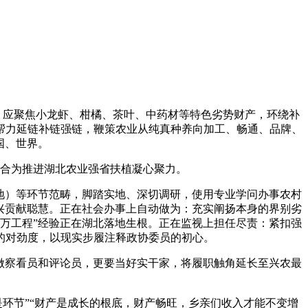
，应聚焦小龙虾、柑橘、茶叶、中药材等特色劣势财产，环绕补
帮力延链补链强链，鞭策农业从纯真种养向加工、畅通、品牌、
国、世界。
合为推进湖北农业强省扶植凝心聚力。
地）等环节范畴，脚踏实地、深切调研，使用专业学问办事农村
兴贡献聪慧。正在社会办事上自动做为：充实阐扬本身的界别劣
万工程”经验正在湖北落地生根。正在监视上担任尽责：紧扣强
的对劲度，以现实步履注释政协委员的初心。
做察看员和评论员，更要当好实干家，将履职触角延长至兴农最
环节”“财产是成长的根底，财产畅旺，乡亲们收入才能不变增