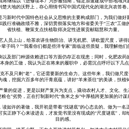
将继续以《进修读本》为步履指南，锚定加速建成中部地域兴起的
荆楚大地的沃野上，存心用情书写中国式现代化的湖北兴农答卷
习新时代中国特色社会从义思惟的主要构成部门，为我们做好新
和践行准确政绩不雅，深切贯彻落实地方和省委关于“三农”工
省扶植、鞭策支点扶植取得决定性进展贡献聪慧和力量。
人员上山，给茶农讲生物防治、讲无机肥、讲欧盟尺度，讲得
一辈子吗？”“我看你们都是些洋专家”面临这些质疑，我理解他
以及部门种源依赖进口等方面仍存正在现患；同时，化肥农药的
本身的工做，我认为正在将来的履职中，必需沉点呼吁以下几点
克不及只剩“老”，它还需要新的生命力。这些年来，我们做尺度
为魂，挖掘六百多年的汗青底蕴，讲好“羊来茶往”的美谈，扶植
量的促进，更是以财产复兴为支点，撬动农村人才、文化、生
楚粮仓”劣势，正在打制新时代“鱼米之乡”中厚植跨更加展的计
读如许的著做，我开初是带着“找谜底”的心态去的。做为一名
可实正静下心来读进去，才发觉书里没有现成的“尺度谜底”，却
目的感。