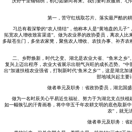
沃野千里铺锦绣，初心如磐向将来。我们要时辰服膺、心怀
第一，苦守红线取芯片。落实最严酷的耕地
习总有着深挚的“农人情结”，他称本人是“黄地盘的儿子”，
拓宽农人增收致富渠道”。做为农业界的政协委员，离农人比
多敲苍生门，多坐农家凳，聚焦农人增收、农技办事、补齐农
二、乡野焕新，时代之变。湖北是农业大省、“鱼米之乡”。
复兴上迈出程序，农业大省展示出朝气兴旺的成长态势。“中
出“加速扶植农业强省，打制新时代‘鱼米之乡’”，这是湖北
部地域兴起主要
做者单元及职务：省政协委员，湖北国盛则
做为一名时辰关心平易近生福祉、努力于为湖北支点扶植建
如一幅恢弘的汗青画卷，将中华五千年农耕文明的底色取新中国
农”，就无
做者单元及职务：省政协