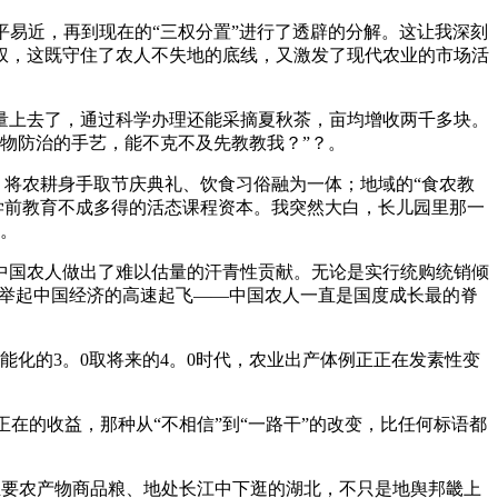
易近，再到现在的“三权分置”进行了透辟的分解。这让我深刻
权，这既守住了农人不失地的底线，又激发了现代农业的市场活
上去了，通过科学办理还能采摘夏秋茶，亩均增收两千多块。
物防治的手艺，能不克不及先教教我？”？。
将农耕身手取节庆典礼、饮食习俗融为一体；地域的“食农教
学前教育不成多得的活态课程资本。我突然大白，长儿园里那一
。
国农人做出了难以估量的汗青性贡献。无论是实行统购统销倾
托举起中国经济的高速起飞——中国农人一直是国度成长最的脊
化的3。0取将来的4。0时代，农业出产体例正正在发素性变
的收益，那种从“不相信”到“一路干”的改变，比任何标语都
主要农产物商品粮、地处长江中下逛的湖北，不只是地舆邦畿上