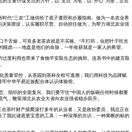
主要计谋支点的方针，以“支点”为笔，以“齐心”为墨，正在
。
时代“三农”工做供给了底子遵照和步履指南。做为一名农业界
做的决策摆设，认实履职尽责、自动担任做为，为帮力湖北农业强
口干舌燥，可良多老茶农就是不买账。“不打药，虫把叶子吃光
们的顾虑——地盘是他们的命脉，一年收获就是一家人的希望。
过度利用也带来了食物平安取生态的挑和。连系书中的建言取
。
化质量管控，从茶园到茶杯全程可逃溯；我们用科技为品牌赋
铸牢中华平易近族配合体认识体验馆。
态、组织的全面复兴。我们要守住“中国人的饭碗任何时候都要
谋底气，鞭策湖北从农业大省向农业强省稳步跃升。
正在茶叶财产摸爬滚打多年的从业者，又是政协委员，我总正在
给了我比谜底更宝贵的工具：一种深厚的共识，一种果断的标的