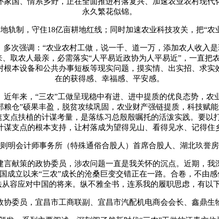
家国、情系乡野，正在全面推进村落复兴、加速农业农村现代化
永久繁花似锦。
轨制，守住18亿亩耕地红线；同时加速农业科技攻关，把“农业
多次强调：“农业农村工做，说一千、道一万，添加农人收入是环
来、取农人最亲，必需落实“人平易近政协为人平易近”，一直把
村根本设备和公共办事短板等现实问题，摸实情、出实招、求实
在的获得感、幸福感、平安感。
近年来，“三农”工做呈现稳中有进、进中提质的优良态势，农
部粮仓”硕果丰盈，脱贫攻续巩固，农业财产强链提质，科技赋
加速支点扶植的计谋考量，是落练习总殷殷嘱托的活泼实践。要以
计谋支点的根本支持，让村落成为望得见山、看得见水、记得住
明会计师事务所（特殊通俗合股人）首席合股人、湖北玖誉房
言献策的政协委员，涉农问题一直是我关怀的沉点。近期，我深
成立以来“三农”成长的沧桑巨变交错正在一路。合卷，不由感
法从容应对中国的将来。纵不雅全书，连系我的履职思虑，有以
委员，宜昌市工商联副、宜昌市汽配机电商会会长、鑫鼎生