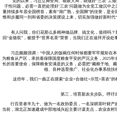
党的以来，习总立脚全局、着眼大局，就做好“三农”工做颁
子性问题，必需一直把处理好‘三农’问题做为全党工做沉中
量持续多年居全国榜首，素有“湖广熟，全国脚”的佳誉，是全
惟和步履同一到和省委的决策摆设上来，切实加强做好新时代“
有人问我，你们花那么多精神做品牌、搞文化，值得吗？我的
回“金骆驼”，被授予“世界名茶”荣誉，当我们正在迪拜开设
习总频频强调：“中国人的饭碗任何时候都要牢牢规矩在本人
为粮食从产区，承担着保障国度粮食平安的严沉义务，2025年
长的首要使命，保障粮食安满是的义务，必需把“藏粮于地、
植、良种选育推广、社会化办事系统扶
这些年，我们一曲正在摸索“企业+合做社+示范+茶农”的
第三，培育新农夫步队。呼吁出
行百里者半九十。做为一名政协委员，一名深耕茶叶财产的
当前，湖北正加速建成中部地域兴起主要计谋支点，农业农村