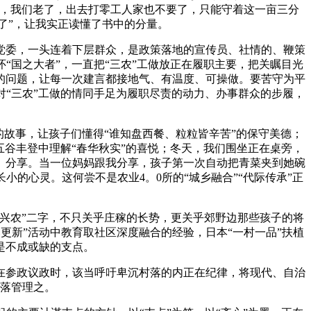
总，我们老了，出去打零工人家也不要了，只能守着这一亩三分
了”，让我实正读懂了书中的分量。
委，一头连着下层群众，是政策落地的宣传员、社情的、鞭策
“国之大者”，一直把“三农”工做放正在履职主要，把关瞩目光
的问题，让每一次建言都接地气、有温度、可操做。要苦守为平
“三农”工做的情同手足为履职尽责的动力、办事群众的步履，
的故事，让孩子们懂得“谁知盘西餐、粒粒皆辛苦”的保守美德；
五谷丰登中理解“春华秋实”的喜悦；冬天，我们围坐正在桌旁，
、分享。当一位妈妈跟我分享，孩子第一次自动把青菜夹到她碗
的心灵。这何尝不是农业4。0所的“城乡融合”“代际传承”正
兴农”二字，不只关乎庄稼的长势，更关乎郊野边那些孩子的将
更新”活动中教育取社区深度融合的经验，日本“一村一品”扶植
是不成或缺的支点。
参政议政时，该当呼吁卑沉村落的内正在纪律，将现代、自治
落管理之。