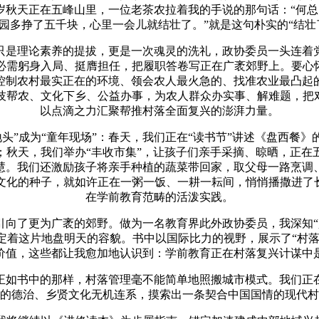
岁秋天正在五峰山里，一位老茶农拉着我的手说的那句话：“何
园多挣了五千块，心里一会儿就结壮了。”就是这句朴实的“结壮
是理论素养的提拔，更是一次魂灵的洗礼，政协委员一头连着党
必需躬身入局、挺膺担任，把履职答卷写正在广袤郊野上。要心怀
控制农村最实正在的环境、领会农人最火急的、找准农业最凸起
技帮农、文化下乡、公益办事，为农人群众办实事、解难题，把对
以点滴之力汇聚帮推村落全面复兴的澎湃力量。
成为“童年现场”：春天，我们正在“读书节”讲述《盘西餐》
；秋天，我们举办“丰收市集”，让孩子们亲手采摘、晾晒，正在
慧。我们还激励孩子将亲手种植的蔬菜带回家，取父母一路烹调
文化的种子，就如许正在一粥一饭、一耕一耘间，悄悄播撒进了长小
在学前教育范畴的活泼实践。
向了更为广袤的郊野。做为一名教育界此外政协委员，我深知“
着这片地盘明天的容貌。书中以国际比力的视野，展示了“村落
价值，这些都让我愈加地认识到：学前教育正在村落复兴计谋中
如书中的那样，村落管理毫不能简单地照搬城市模式。我们正在
的德治、乡贤文化无机连系，摸索出一条契合中国国情的现代村