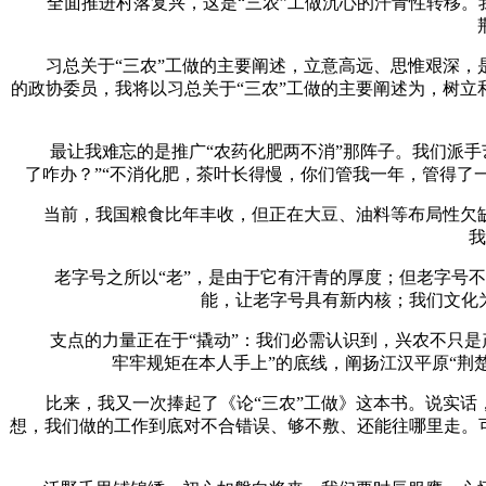
全面推进村落复兴，这是“三农”工做沉心的汗青性转移。我
习总关于“三农”工做的主要阐述，立意高远、思惟艰深，是
的政协委员，我将以习总关于“三农”工做的主要阐述为，树立
最让我难忘的是推广“农药化肥两不消”那阵子。我们派手艺
了咋办？”“不消化肥，茶叶长得慢，你们管我一年，管得了
当前，我国粮食比年丰收，但正在大豆、油料等布局性欠缺
我
老字号之所以“老”，是由于它有汗青的厚度；但老字号不
能，让老字号具有新内核；我们文化
支点的力量正在于“撬动”：我们必需认识到，兴农不只是产
牢牢规矩在本人手上”的底线，阐扬江汉平原“荆
比来，我又一次捧起了《论“三农”工做》这本书。说实话，
想，我们做的工作到底对不合错误、够不敷、还能往哪里走。