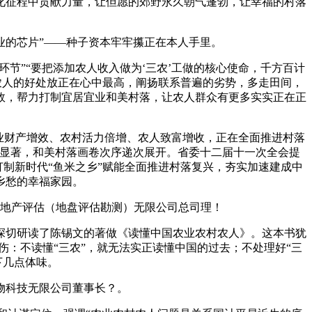
征程中贡献力量，让但愿的郊野永久朝气蓬勃，让幸福的村落
的芯片”——种子资本牢牢攥正在本人手里。
节”“要把添加农人收入做为‘三农’工做的核心使命，千方百计
农人的好处放正在心中最高，阐扬联系普遍的劣势，多走田间，
效，帮力打制宜居宜业和美村落，让农人群众有更多实实正在正
业财产增效、农村活力倍增、农人致富增收，正在全面推进村落
能显著，和美村落画卷次序递次展开。省委十二届十一次全会提
打制新时代“鱼米之乡”赋能全面推进村落复兴，夯实加速建成中
乡愁的幸福家园。
地产评估（地盘评估勘测）无限公司总司理！
切研读了陈锡文的著做《读懂中国农业农村农人》。这本书犹
伤：不读懂“三农”，就无法实正读懂中国的过去；不处理好“三
下几点体味。
物科技无限公司董事长？。