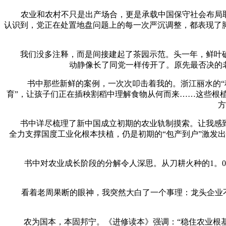
农业和农村不只是出产场合，更是承载中国保守社会布局取文
认识到，党正在处置地盘问题上的每一次严沉调整，都表现了
我们没多注释，而是间接建起了茶园示范。头一年，鲜叶确
动静像长了同党一样传开了。原先最否决的
书中那些新鲜的案例，一次次叩击着我的。浙江丽水的“稻
育”，让孩子们正在插秧割稻中理解食物从何而来……这些根
方
书中详尽梳理了新中国成立初期的农业轨制摸索。让我感到
全力支撑国度工业化根本扶植，仍是初期的“包产到户”激发
书中对农业成长阶段的分解令人深思。从刀耕火种的1。0时
看着老周果断的眼神，我突然大白了一个事理：龙头企业不是
农为国本，本固邦宁。《进修读本》强调：“稳住农业根基盘