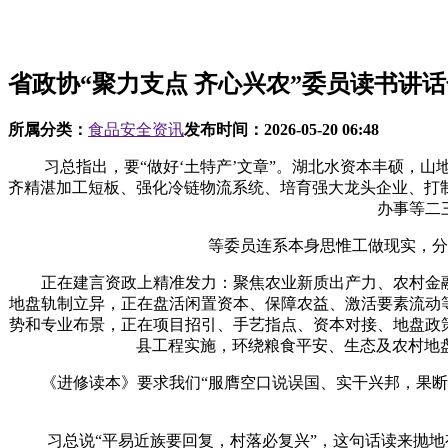
省政协“聚力支点 齐心兴农”委员读书讲
所属分类：
食品安全资讯
发布时间：
2026-05-20 06:48
习总指出，要“做好‘土特产’文章”。湖北水资本丰硕，山
齐精湛加工短板、强化冷链物流系统、培育强大龙头企业、打
办事等二
等委员连系本身思惟工做现实，分享
正在建言资政上精准发力：聚焦农业新质出产力、农村金融、
地盘轨制立异，正在盘活闲置资本、保障农益、激活要素流动
势和专业布景，正在项目招引、手艺指点、资本对接、地盘政
县工程实施，环绕粮食平安、生态及农村地
《进修读本》要求我们“服膺空口说误国、实干兴邦，果断决
习总说“平易近族要回复，村落必复兴”，这句话读来抛地有