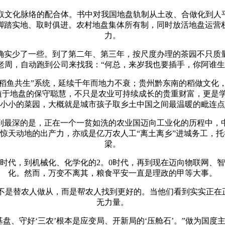
化脉络的配合体。书中对我国地盘轨制从土改、合做化到人平
脚踏实地、取时俱进。农村地盘集体所有制，同时放活地盘运营
力。
实少了一些。到了第二年、第三年，按尺度办理的茶园不只质量
老周，自动跑到公司来找我：“何总，来岁我也要插手，你阿谁生
鱼共生”系统，延续千年而地力不衰；贵州黔东南的稻做文化，
植于地盘的保守聪慧，不只是农业可持续成长的贵重财富，更是
小小的菜园，大概就是城市孩子取乡土中国之间最温暖的毗连点
最深的是，正在一个一贫如洗的农业国迈向工业化的历程中，中
出惊天动地的出产力，亦或是亿万农人工“离土离乡”进城务工，
梁。
代，到机械化、化学化的2。0时代，再到现在迈向物联网、智能
化。然而，万变不离其，粮食平安一直是理政的甲等大事。
替农人做从，而是帮农人找到更好的。当他们看到实实正在正在
无力量。
、守好‘三农’根本是应变局、开新局的‘压舱石’。”做为国度