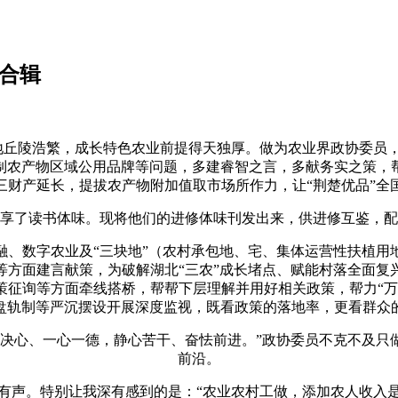
话合辑
地丘陵浩繁，成长特色农业前提得天独厚。做为农业界政协委员
制农产物区域公用品牌等问题，多建睿智之言，多献务实之策，
三财产延长，提拔农产物附加值取市场所作力，让“荆楚优品”全
了读书体味。现将他们的进修体味刊发出来，供进修互鉴，配
数字农业及“三块地”（农村承包地、宅、集体运营性扶植用
等方面建言献策，为破解湖北“三农”成长堵点、赋能村落全面复
策征询等方面牵线搭桥，帮帮下层理解并用好相关政策，帮力“万
盘轨制等严沉摆设开展深度监视，既看政策的落地率，更看群众
心、一心一德，静心苦干、奋怯前进。”政协委员不克不及只
前沿。
声。特别让我深有感到的是：“农业农村工做，添加农人收入是