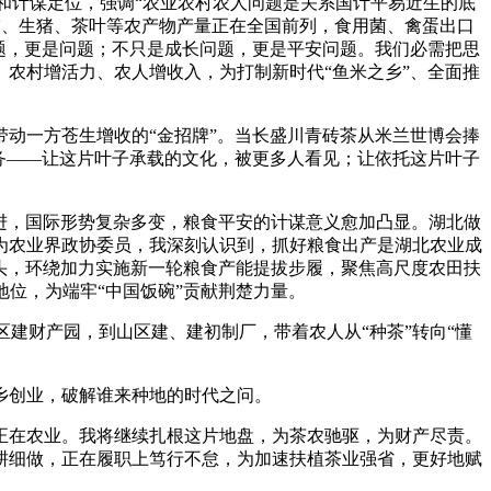
和计谋定位，强调“农业农村农人问题是关系国计平易近生的底
稻、生猪、茶叶等农产物产量正在全国前列，食用菌、禽蛋出口
问题，更是问题；不只是成长问题，更是平安问题。我们必需把思
、农村增活力、农人增收入，为打制新时代“鱼米之乡”、全面推
动一方苍生增收的“金招牌”。当长盛川青砖茶从米兰世博会捧
义务——让这片叶子承载的文化，被更多人看见；让依托这片叶子
进，国际形势复杂多变，粮食平安的计谋意义愈加凸显。湖北做
。做为农业界政协委员，我深刻认识到，抓好粮食出产是湖北农业成
头，环绕加力实施新一轮粮食产能提拔步履，聚焦高尺度农田扶
位，为端牢“中国饭碗”贡献荆楚力量。
建财产园，到山区建、建初制厂，带着农人从“种茶”转向“懂
创业，破解谁来种地的时代之问。
在农业。我将继续扎根这片地盘，为茶农驰驱，为财产尽责。
耕细做，正在履职上笃行不怠，为加速扶植茶业强省，更好地赋