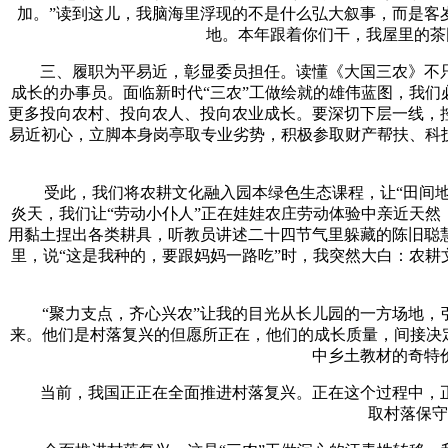
加。”读到这儿，我脑海里浮现的不是什么弘大叙事，而是客
地。本年跟着你们干，我屋里的茶
三、履职为平易近，彰显委员担任。读懂《大国三农》不只
成长的办事员。面临新时代“三农”工做绘就的雄伟蓝图，我们
更多投向农村、投向农人、投向农业成长。要深切下层一线，
易近初心，立脚本身岗亭取专业劣势，积极参取财产帮扶、科
受此，我们将农耕文化融入园本绿色生态课程，让“田间地头”
炎天，我们让“劳动小仆人”正在娃娃农庄劳动体验中亲近天然
用黏土捏出各类耕具，听教员讲述二十四节气里躲藏的陈旧聪
里，说“这是我种的，要跟妈妈一路吃”时，我突然大白：农耕
“聚力支点，齐心兴农”让我的目光从长儿园的一方场地，引
来。他们是村落复兴的但愿所正在，他们的成长质量，间接决定
中乡土教材的奇特
当前，我国正正在全面推进村落复兴。正在这个过程中，正
取村落保守