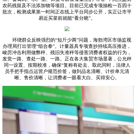
农药残留及不法添加物等项目。目前已完成专项抽检一百四十
批次，检测成果第一时间正在线上平台同步公开，实正让市平
易近买菜前就能“看分晓”。
环绕群众反映强烈的“短斤少两”问题，海勃湾区市场监视
办理局打出管理“组合拳”。计量器具专项查抄持续高压推进，
峻厉冲击利用做弊秤、残旧失准秤等侵害消费者权益的行为，
发觉一路、查处一路、一路。正在各大集贸市场显著，公允秤
同一设置、按期校准，确保“复称有处去、取此同时，法律人
员手把手指点运营户规范价签，做到品名清晰、计价单元清
晰、售价清晰，让消费者一眼看大白、买得安心。