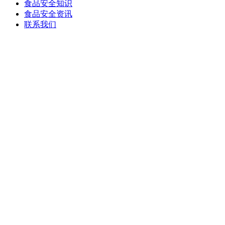
食品安全知识
食品安全资讯
联系我们