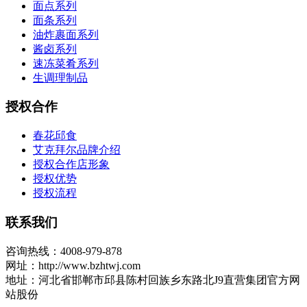
面点系列
面条系列
油炸裹面系列
酱卤系列
速冻菜肴系列
生调理制品
授权合作
春花邱食
艾克拜尔品牌介绍
授权合作店形象
授权优势
授权流程
联系我们
咨询热线：4008-979-878
网址：http://www.bzhtwj.com
地址：河北省邯郸市邱县陈村回族乡东路北J9直营集团官方网
站股份