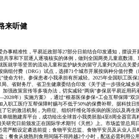
路来听健
事精准性，平易近政部等27部分日前结合印发通知，摆设开展
共享和下层逐人逐项核实的体例，做到全国两类儿童底数清、环
医就学等坚苦的流动儿童和监护缺失的留守儿童列为沉点关爱办事
病组付费（DRG）试点，选择71个城市开展按病种分值付费（D
命方针。参保患者小我承担有所减轻。2025年全国职工医保次均
山西省医保局、省财务厅、省卫生健康委结合印发《关于进一步强化
加强政策宣传等多项办法，切实减轻“两病”参保居平易近用药
—2028年）实施方案》，通过“根基医保参保+工会互帮保障”双
加入职工医疗互帮保障时赐与不低于50%的保费补帮。据科技日
系统了它的激活机制，为癌症、组织纤维化等疾病的医治以及再生
单细胞建库平台，成功绘出全球首小我类胚胎4至8周全器官高
。相关研究日前颁发正在国际学术期刊《天然》上。市场监管总局
必需严酷设定遴选前提；食物平安总监、食物平安员及从业人员每
盐；餐食从烧熟到食用间隔不得跨越2个小时，配送必需利用公