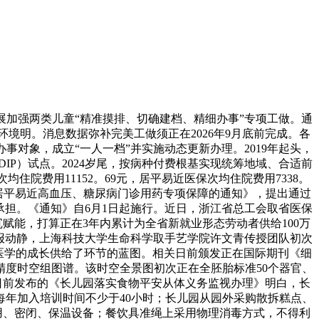
加强两类儿童“精准摸排、切确建档、精细办事”专项工做。通
境明。消息数据弥补完美工做须正在2026年9月底前完成。各
对象，成立“一人一档”并实施动态更新办理。2019年起头，
IP）试点。2024岁尾，按病种付费根基实现统筹地域、合适前
住院费用11152。69元，居平易近医保次均住院费用7338。
城乡居平易近高血压、糖尿病门诊用药专项保障的通知》，提出通过
承担。《通知》自6月1日起施行。近日，浙江省总工会取省医保
沉赋能，打算正在3年内累计为全省新就业形态劳动者供给100万
报动静，上海科技大学生命科学取手艺学院许文青传授团队初次
医学的成长供给了环节的蓝图。相关日前颁发正在国际期刊《细
精度时空组图谱。该时空全景图初次正在全胚胎标准50个器官、
日前发布的《长儿园落实食物平安从体义务监视办理》明白，长
年加入培训时间不少于40小时；长儿园从园外采购散拆糕点、
用、密闭、保温设备；餐饮具准绳上采用物理消毒方式，不得利