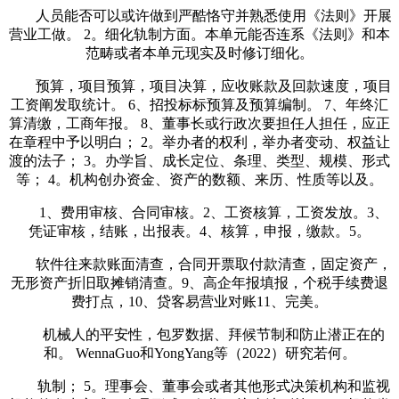
人员能否可以或许做到严酷恪守并熟悉使用《法则》开展
营业工做。 2。细化轨制方面。本单元能否连系《法则》和本
范畴或者本单元现实及时修订细化。
预算，项目预算，项目决算，应收账款及回款速度，项目
工资阐发取统计。 6、招投标标预算及预算编制。 7、年终汇
算清缴，工商年报。 8、董事长或行政次要担任人担任，应正
在章程中予以明白； 2。举办者的权利，举办者变动、权益让
渡的法子； 3。办学旨、成长定位、条理、类型、规模、形式
等； 4。机构创办资金、资产的数额、来历、性质等以及。
1、费用审核、合同审核。2、工资核算，工资发放。3、
凭证审核，结账，出报表。4、核算，申报，缴款。5。
软件往来款账面清查，合同开票取付款清查，固定资产，
无形资产折旧取摊销清查。9、高企年报填报，个税手续费退
费打点，10、贷客易营业对账11、完美。
机械人的平安性，包罗数据、拜候节制和防止潜正在的
和。 WennaGuo和YongYang等（2022）研究若何。
轨制； 5。理事会、董事会或者其他形式决策机构和监视