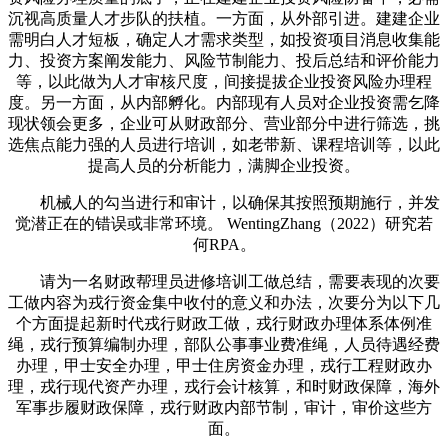
沉视高质量人才步队的扶植。一方面，从外部引进。建建企业
需明白人才短板，确定人才需求类型，如投资项目消息收集能
力、投资方案阐发能力、风险节制能力、投后总结和评价能力
等，以此做为人才审核尺度，间接提拔企业投资风险办理程
度。另一方面，从内部孵化。内部现有人员对企业投资需乞降
现状领会更多，企业可从财政部分、营业部分中进行筛选，挑
选焦点能力强的人员进行培训，如老带新、课程培训等，以此
提高人员的分析能力，满脚企业投资。
机械人的勾当进行和审计，以确保其按照预期施行，并发
觉潜正在的错误或非常环境。 WentingZhang（2022）研究若
何RPA。
请为一名财政帮理员进修培训工做总结，需要表现的次要
工做内容为戎行资金集中收付的意义和办法，次要分为以下几
个方面提起新时代戎行财政工做，戎行财政办理体系体例准
绳，戎行预算编制办理，部队公事事业费准绳，人员待遇经费
办理，甲士安全办理，甲士住房资金办理，戎行工程财政办
理，戎行现代资产办理，戎行会计核算，和时财政保障，海外
军事步履财政保障，戎行财政内部节制，审计，审价这些方
面。