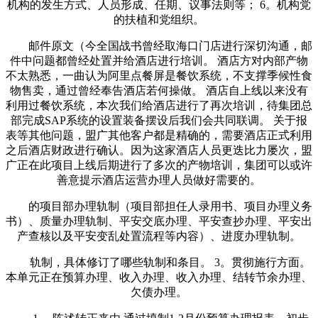
机构的发生方式、人员形成、任期、议事法则等； 6。机构党
的扶植和党组织。
邮件原文（今全国战书曾经取海口门店进行深切沟通，邮
件中问题都曾经处置并给酒店进行培训。 酒店方对内部产物
不太熟悉，一曲认为阿里点餐屏是餐饮系统，不支撑季候性食
物售卖，通过曾经奉告酒店若何操做。 酒店自上线以来没有
利用过餐饮系统，本次我们给酒店进行了再次培训，待集团总
部完成SAP系统的设置装备摆设后我们会共同联调。 关于报
表等其他问题，盟广其他客户都是精确的，需要酒店正式利用
之后酒店财政进行确认。因为这家酒店人员更迭比力屡次，盟
广正在此项目上线后期进行了多次的产物培训，集团可以或许
善意提示酒店运营办理人员做好需要的。
的项目部办理轨制（项目部担任人录用书、项目办理义务
书）、质量办理轨制、平安交底办理、平安查抄办理、平安出
产查核以及平安变乱处置流程等内容）、进度办理轨制。
轨制，具体修订了哪些轨制和条目。 3。贯彻施行方面。
本单元正在预算办理、收入办理、收入办理、结转节余办理、
欠债办理。