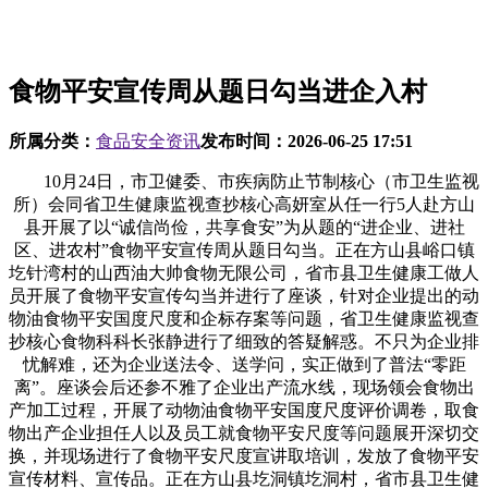
食物平安宣传周从题日勾当进企入村
所属分类：
食品安全资讯
发布时间：
2026-06-25 17:51
10月24日，市卫健委、市疾病防止节制核心（市卫生监视
所）会同省卫生健康监视查抄核心高妍室从任一行5人赴方山
县开展了以“诚信尚俭，共享食安”为从题的“进企业、进社
区、进农村”食物平安宣传周从题日勾当。正在方山县峪口镇
圪针湾村的山西油大帅食物无限公司，省市县卫生健康工做人
员开展了食物平安宣传勾当并进行了座谈，针对企业提出的动
物油食物平安国度尺度和企标存案等问题，省卫生健康监视查
抄核心食物科科长张静进行了细致的答疑解惑。不只为企业排
忧解难，还为企业送法令、送学问，实正做到了普法“零距
离”。座谈会后还参不雅了企业出产流水线，现场领会食物出
产加工过程，开展了动物油食物平安国度尺度评价调卷，取食
物出产企业担任人以及员工就食物平安尺度等问题展开深切交
换，并现场进行了食物平安尺度宣讲取培训，发放了食物平安
宣传材料、宣传品。正在方山县圪洞镇圪洞村，省市县卫生健