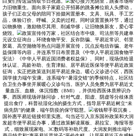
白叟们传送温情取节日祝愿。
爱心接力光阴里，跳蚤市场帮
力旧物重生。面向亲子家庭公开招募的跳蚤摊位前人头攒动，
孩子们正在父母的陪同下拾掇闲置册本、文具、玩具、手工艺
品，体验订价、呼喊、义卖的过程。同时设置置换环节，通过
以物换物，激励物尽其用、削减华侈，让旧物换新友，爱心零
烧毁。
政策宣传传万家，社区结合市中级、司法所等共建单
元设立征询台，环绕食物平安、反诈防骗、平易近常识、邻里
胶葛、高空抛物等热点问题开展宣传，沉点反电信诈骗、老年
益保障等内容，并连系节日布景普及《中华人平易近国食物平
安法》《中华人平易近国消费者权益保》。同时，现场供给退
休认证、高龄补助、生育津贴、居平易近医保等便平易近政策
征询，实正把政策送到居平易近身边。暖心义诊进小区，西医
国学接力端午安康。连系端午“暑湿交错”的季候特点，社区结
合卫生办事坐开展暖心义诊勾当。医护人员免费为居平易近丈
量血压、血糖、体沉指数（BMI），并供给西医体质辨识办
事。西医师现场评脉问诊，针对气虚、阳虚、阴虚等分歧体质
提出食疗，科普祛湿化浊的摄生方式，指导居平易近树立“未
病先防”的健康，端午防疫的保守聪慧。
省钱帮手双沉奏，
国补惠平易近链接邻里实惠。勾当还引入京东国补政策和大润
发超市便平易近办事，通过政策解读展板、易拉宝、海报等形
式，细致展现家电、3C数码等补助尺度。大润发则推出端午
商品特卖和“惠平易近菜篮子”平价生鲜，让居平易近正在感触