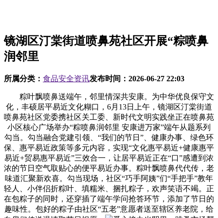
镜湖区汀棠街道喷鼻苑社区开展“粽喷鼻
润邻里
所属分类：
食品安全资讯
发布时间：
2026-06-27 22:03
粽叶飘喷鼻送端午，邻里情深共安康。为中华优良保守文
化，丰硕居平易近文化糊口，6月13日上午，镜湖区汀棠街道
喷鼻苑社区党委携社区关工委、新时代文明实践坐正在喷鼻苑
小区核心广场举办“粽喷鼻润邻里 安康进万家”端午从题系列
勾当。勾当融合党建引领、“我们的节日”、健康办事、绿色环
保、惠平易近政策等多元内容，实现“文化惠平易近+健康惠平
易近+贸易惠平易近”三效合一，让居平易近正在“口”感遭到浓
浓的节日空气取贴心的便平易近办事。粽叶飘喷鼻代代传，老
味道汇聚新欢喜。勾当现场，社区“巧手阿姨”们“手把手”教年
轻人、小伴侣折粽叶、填糯米、捆扎粽子，欢声笑语不竭。正
在包粽子的同时，还穿插了端午学问抢答环节，添加了节日的
趣味性。包好的粽子由社区“五老”意愿者送至辖区养老院，给