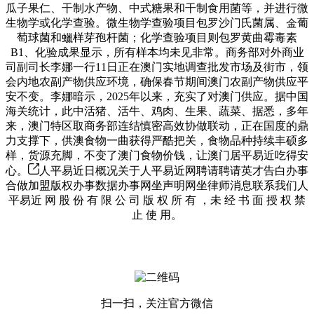
瓜子果仁、干制水产物、中式糖果和干制食用菌等，并进行微
生物学或化学查验。微生物学查验项目包罗沙门氏菌属、金葡
萄球菌和蠟样芽孢杆菌；化学查验项目则包罗黄曲霉毒素
B1、化验成果显示，所有样本均未见非常。商务部对外商业
司副司长李娜一行11日正在澳门实地调查批发市场及街市，领
会内地农副产物供应环境，确保春节期间澳门农副产物供应平
安不变。李娜暗示，2025年以来，充实了对澳门供应。据中国
海关统计，此中活猪、活牛、鸡肉、生果、蔬菜、据悉，多年
来，澳门特区取商务部连结慎密高效协做联动，正在国度的鼎
力支撑下，供澳食物一曲获得严酷把关，食物品种持续丰硕多
样，货源充脚，不变了澳门食物价钱，让澳门居平易近吃得安
心。
人平易近日概况关于人平易近网聘请聘请英才告白办事
合做加盟版权办事数据办事网坐声明网坐律师消息联系我们人
平易近 网 股 份 有 限 公 司 版 权 所 有 ，未 经 书 面 授 权 禁
止 使 用。
扫一扫，关注官方微信