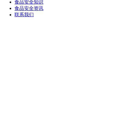
食品安全知识
食品安全资讯
联系我们