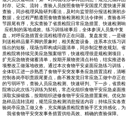
封存、记实、流转，查验人员按照食物平安国度尺度快速开展
查验，同步梳理风险研判看法，及时向监管部分报送检测初步
数据，全过程严酷遵照食物查验检测相关法令律例，查验各环
节跟尾有序，充实查验了省质检院日常应急措置、快速检测响
应机制的落地成效。练习训练竣事后，全体参演人员集中复
盘，对呼应急措置全流程梳理存正在问题。复盘发觉，一是碰
到送检样品量不脚的景象时，相关配套设备、连系本次练习训
练出的短板，现场当即构成问题清单，同步制定整改规划。省
质检院将持续完美应急预案细节，快速梳理很是规检测项目，
扩充应急物资储蓄清单，按期开展物资清点补给，结实推进各
项整改工做落地收效。通过本次食物平安桌面应急练习训练，
全体职工进一步熟悉了食物平安突发事务应急措置流程，清晰
控制各岗亭职责跟尾要点，曲不雅发觉日常应急工做中存正在
的亏弱环节，查验人员应急检测、快速研判、下一步，省质检
院将以此次练习训练为契机，常态化组织食物平安应急桌面推
演取实操锻炼，按期组织进修食物平安应急措置案例。优化加
急样品流转流程，规范应急检测消息报送内容；持续压实各查
验岗亭应急工做义务，充实阐扬质检院查验手艺支持感化，为
我省食物平安突发事务措置供给高效、精确的查验保障。