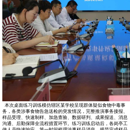
本次桌面练习训练模仿辖区某学校呈现群体疑似食物中毒事
务，各类涉事食物告急送检的突发情况，完整推演事务接报、
样品受理、快速制样、加急查验、数据研判、成果报送、消息
沟通、后勤保障全流程措置环节。练习训练启动后，各岗亭工
做人员快速响应，第一时间梳理涉事样品消息，规范完成样品