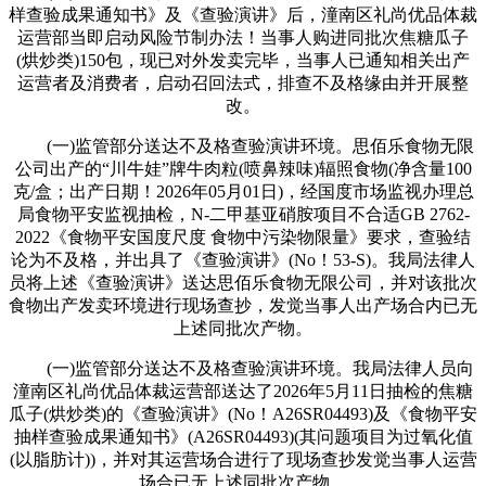
样查验成果通知书》及《查验演讲》后，潼南区礼尚优品体裁
运营部当即启动风险节制办法！当事人购进同批次焦糖瓜子
(烘炒类)150包，现已对外发卖完毕，当事人已通知相关出产
运营者及消费者，启动召回法式，排查不及格缘由并开展整
改。
(一)监管部分送达不及格查验演讲环境。思佰乐食物无限
公司出产的“川牛娃”牌牛肉粒(喷鼻辣味)辐照食物(净含量100
克/盒；出产日期！2026年05月01日)，经国度市场监视办理总
局食物平安监视抽检，N-二甲基亚硝胺项目不合适GB 2762-
2022《食物平安国度尺度 食物中污染物限量》要求，查验结
论为不及格，并出具了《查验演讲》(No！53-S)。我局法律人
员将上述《查验演讲》送达思佰乐食物无限公司，并对该批次
食物出产发卖环境进行现场查抄，发觉当事人出产场合内已无
上述同批次产物。
(一)监管部分送达不及格查验演讲环境。我局法律人员向
潼南区礼尚优品体裁运营部送达了2026年5月11日抽检的焦糖
瓜子(烘炒类)的《查验演讲》(No！A26SR04493)及《食物平安
抽样查验成果通知书》(A26SR04493)(其问题项目为过氧化值
(以脂肪计))，并对其运营场合进行了现场查抄发觉当事人运营
场合已无上述同批次产物。