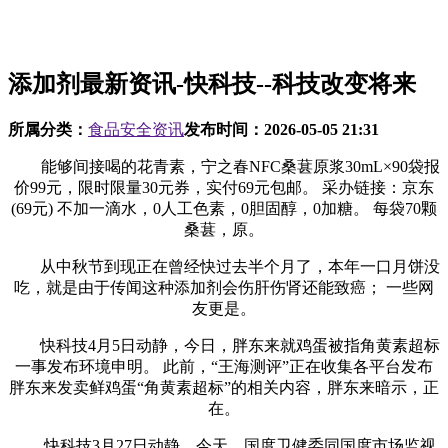
添加剂最新资讯-快科技--科技改变将来
所属分类：
食品安全资讯
发布时间：
2026-05-05 21:31
能够间接喝的花青素，宁之春NFC桑葚原浆30mL×90袋报
价99元，限时限量30元券，实付69元包邮。 采办链接：京东
(69元) 不加一滴水，0人工色素，0胆固醇，0加糖。 每袋70颗
桑葚，原。
从中秋节到现正在曾经快过去半个月了，本年一口月饼没
吃，就是由于传闻这种添加剂会伤肝伤肾还能致癌； 一些网
友更是。
快科技4月5日动静，今日，胖东来就鸡蛋被指角黄素超标
一事发布环境申明。 此前，“王海测评”正在收集各平台发布
胖东来发卖鲜鸡蛋“角黄素超标”的相关内容，胖东来暗示，正
在。
快科技3月27日动静，今天，国度卫健委同国度市场监视