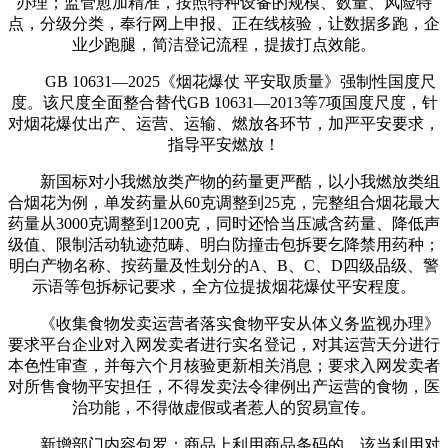
办理；监管愈加精准，按照特种设备的规模、数量、风险特
点，分级分类，奉行网上申报、正在线核验，让数据多跑，企
业少跑腿，简洁登记流程，提拔打点效能。
GB 10631—2025《烟花爆仗 平安取质量》强制性国度尺
度。该尺度全面整合替代GB 10631—2013等7项国度尺度，针
对烟花爆仗出产、运营、运输、燃放各环节，加严平安要求，
指导平安燃放！
新国标对小我燃放类产物的药量更严酷，以小我燃放类组
合烟花为例，单发药量从60克调整到25克，完整组合烟花最大
药量从3000克调整到1200克，同时还恰当压减含药量、降低声
级值、限制活动轨迹范畴、明白防撞击包拆要乞降禁用药种；
明白产物名称、按药量及性划分的A、B、C、D四级品级、警
示语等包拆标记要求，全方位提拔烟花爆仗平安程度。
《收集食物发卖运营者落实食物平安从体义务监视办理》
要求平台企业对入网发卖者进行实名登记，对其运营天分进行
本色性审查，并每六个月核验更新相关消息；要求入网发卖者
对所售食物平安担任，不得发卖法令律例出产运营的食物，医
治功能，不得做虚假或者惹人的贸易宣传。
新增部门内容包罗：商品上利用商品条码的，该当利用对