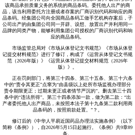
该商品承担质量义务的系统的商品条码。委托他人出产的商
品，该当利用委托方注册或者存案的厂商识别代码和响应的商
品条码。经集团公司向全国商品条码工做手艺机构存案后，子
公司出产的由集团公司同一开辟、设想、放置出产并利用同一
品牌的同类产物，能够利用集团公司授权的厂商识别代码和响
应的商品条码。
市场监管总局对《市场从体登记文书规范》《市场从体登
记提交材料规范》进行了修订，构成了《运营从体登记文书规
范（2026年版）》《运营从体登记提交材料规范（2026年
版）》。
正在罚则部门，将第三十四条、第三十五条、第三十六条
中的“责令其更正”点窜为“由县级以上处所市场监视办理部分
责令期限更正；过期未更正或者情节严沉的”。删去第三十四
条中的“违法所得”。第三十四条添加一款，做为第二款：“出
产者委托他人出产商品，未按照本法子第十九条第二款利用商
品条码的，按照前款处置。”？。
修订后的《中华人平易近国药品办理法实施条例》（以下
简称《条例》），自2026年5月15日起施行。《条例》共9章89
条。