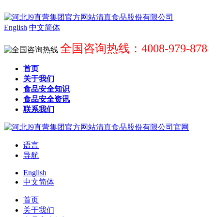
English
中文简体
全国咨询热线：4008-979-878
首页
关于我们
食品安全知识
食品安全资讯
联系我们
语言
导航
English
中文简体
首页
关于我们