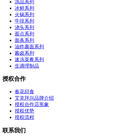
冻品系列
冰鲜系列
火锅系列
牛排系列
浇头系列
面点系列
面条系列
油炸裹面系列
酱卤系列
速冻菜肴系列
生调理制品
授权合作
春花邱食
艾克拜尔品牌介绍
授权合作店形象
授权优势
授权流程
联系我们