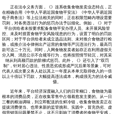
正在法令义务方面，《》连系收集食物发卖业态特点，正
在精确合用《中华人平易近国食物平安法》《中华人平易近国
电子商务法》等上位法相关的同时，正在权限范畴内增设需要
罚则，对各类违法行为的惩罚办法予以细化。例如，《》对于
平台供给者未按要求配备食物平安办理人员、未开展风险管
控、未及时措置食物平安风险现患的行为，设置了明白的罚款
区间；对于平台供给者未成立选品法则、未对推介食物进行检
验，或推介法令律例出产运营的食物等严沉违法行为，最高罚
款可达二十万元。同时，入网食物发卖者如存正在利用虚假天
分入网、消息公示不合规等行为，也将按照情节轻沉，对其采
纳从到高额罚款的阶梯式惩罚。此外，《》还引入了“双罚
制”，针对居心违法、性质恶劣或形成严沉后果等景象，可对
代表人或次要义务人处以其上一年度从本单元取得收入的一倍
以上十倍以下罚款，大幅提高违法成本，构成强无力的法令威
慑。
近年来，平台经济深度融入人们的日常糊口，食物做为最
根本的消费品类，正在收集零售中占领着愈发主要的。从一日
三餐的粮油调味，到立即配送的生鲜冷链，收集食物发卖正在
提拔消费便当、也带来新的监管挑和。实践中，冒充伪劣、虚
假营销等问题屡禁不止，这不只影响了消费者的食物平安感，