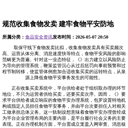
规范收集食物发卖 建牢食物平安防地
所属分类：
食品安全资讯
发布时间：
2026-05-07 20:50
取保守线下食物发卖比拟，收集食物发卖具有买卖频次
高、运营从体分离、消息速度快等特点，食物平安风险的影响
范畴更为普遍。针对这一业态特征，《》出力建立以风险防止
为导向的管理系统，鞭策监管沉心从过后惩罚向事前预警和过
程节制转移，使监管体例愈加合适收集买卖的运转特点，从泉
源上降低食物平安事务发生的可能性。
正在收集买卖系统中，平台供给者处于组织取办理的环节
地位，不只为运营者供给买卖，还要买卖次序。因而，《》要
求平台供给者成立响应的食物平安办理系统，包罗设置特地机
构或指定人员担任食物平安事务，并由平台次要担任人对相关
工做承担总体义务。这一轨制设想意味着食物平安办理曾经成
为平台企业管理布局的主要内容，是平台履行社会义务的主要
表现。正在办理机制方面，平台需成立笼盖入网审查、消息核